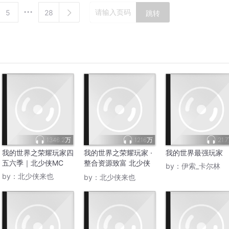
5
28
跳转
1346.2万
1216万
21.
我的世界之荣耀玩家四
我的世界之荣耀玩家 ·
我的世界最强玩家
五六季｜北少侠MC
整合资源致富 北少侠
by：
伊索_卡尔林
MC
by：
北少侠来也
by：
北少侠来也