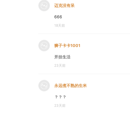
迈克没有呆
666
18天前
狮子卡卡1001
开挂生活
23天前
永远煮不熟的生米
？？？
23天前