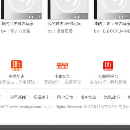
2万
374
68
我的世界最强玩家
我的世界:最强玩家
我的世界：最强玩
by：
守护方块酱
by：
语落星璇
by：
B_CCCP_MINECRAF
主播培训
小雅智能
车联网平台
兼职副业，兴趣赚钱
智能硬件，连接赋能
自在出行，听我想听
们
公司新闻
招贤纳士
用户反馈
服务协议
隐私政策
2026
www.ximalaya.com lnc. ALL Rights Reserved
沪ICP备13027243号
客服热线