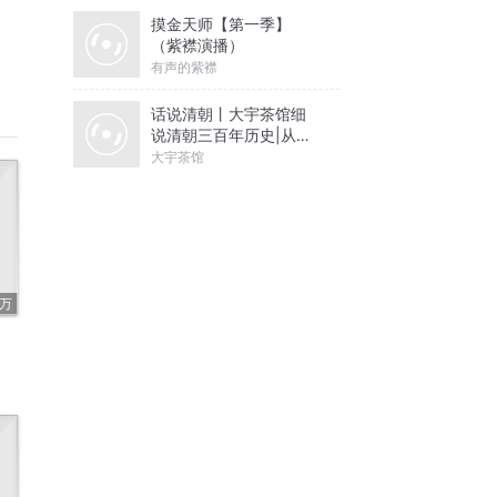
摸金天师【第一季】
（紫襟演播）
有声的紫襟
话说清朝丨大宇茶馆细
说清朝三百年历史|从努
尔哈赤到末代皇帝溥仪|
大宇茶馆
康熙雍正乾隆
7万