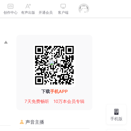
创作中心
有声出版
开通会员
客户端
下载
手机APP
7天免费畅听
10万本会员专辑
手机版
声音主播