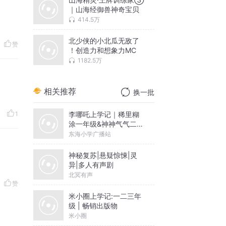
｜山海经御兽神奇宝贝
414.5万
北少侠的小北瓜无敌了
赞
！创造力和想象力MC
1182.5万
相关推荐
换一批
李哪吒上学记｜稀里糊
1
涂一年级&神神气气二年
级
东海小学广播站
神秘复苏|悬疑惊悚|灵
异|多人有声剧
北冥有声
赞
米小圈上学记:一二三年
级 | 畅销出版物
米小圈