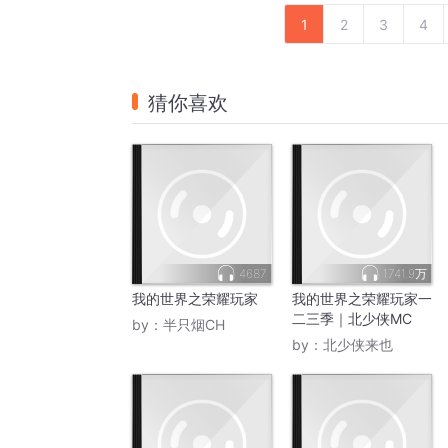
1
2
3
4
猜你喜欢
4687
1741.9万
我的世界之荣耀玩家
我的世界之荣耀玩家一
二三季｜北少侠MC
by：
半只烟CH
by：
北少侠来也