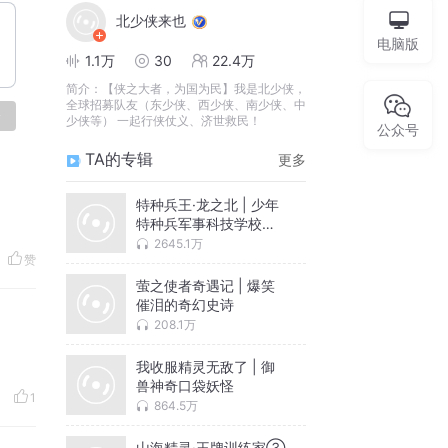
北少侠来也
电脑版
1.1万
30
22.4万
简介：
【侠之大者，为国为民】我是北少侠，
全球招募队友（东少侠、西少侠、南少侠、中
论
少侠等） 一起行侠仗义、济世救民！
公众号
TA的专辑
更多
特种兵王·龙之北 | 少年
特种兵军事科技学校北
少侠
2645.1万
赞
萤之使者奇遇记 | 爆笑
催泪的奇幻史诗
208.1万
我收服精灵无敌了 | 御
兽神奇口袋妖怪
1
864.5万
山海精灵·王牌训练家③