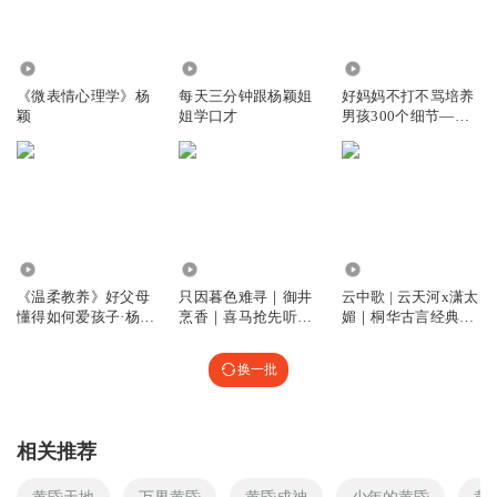
9985
1.20万
2078
《微表情心理学》杨
每天三分钟跟杨颖姐
好妈妈不打不骂培养
颖
姐学口才
男孩300个细节—杨
颖
2935
2450
534.32万
《温柔教养》好父母
只因暮色难寻｜御井
云中歌 | 云天河x潇太
懂得如何爱孩子·杨颖
烹香｜喜马抢先听｜
媚｜桐华古言经典｜
著
任嘉伦杨颖原著
杨颖、杜淳、陆毅主
演影视原著
换一批
相关推荐
黄昏天地
万界黄昏
黄昏成神
少年的黄昏
黄