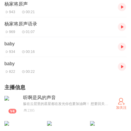
杨家将原声
943
00:21
杨家将原声语录
969
01:07
baby
934
00:16
baby
822
00:22
主播信息
听啊是风的声音
躲在云层里的星星都在发光你也要加油啊！ 想要回关的私信
加关注
2395