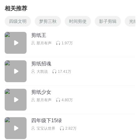
相关推荐
四级文明
梦剪三秋
时间剪使
影子剪辑
光痕
剪纸王
那月有声
1.97万
剪纸招魂
大凯说
17.41万
剪纸少女
那月有声
4.80万
四年级下15绿
宝宝认世界
2.82万