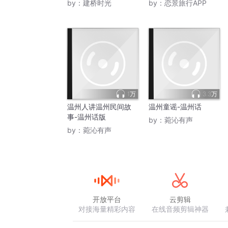
by：
建桥时光
by：
恋景旅行APP
踔厉奋发，昂首阔步
不断守正创新，继续前进的温州！
1万
3.3万
温州人讲温州民间故
温州童谣-温州话
事-温州话版
by：
菀沁有声
by：
菀沁有声
开放平台
云剪辑
对接海量精彩内容
在线音频剪辑神器