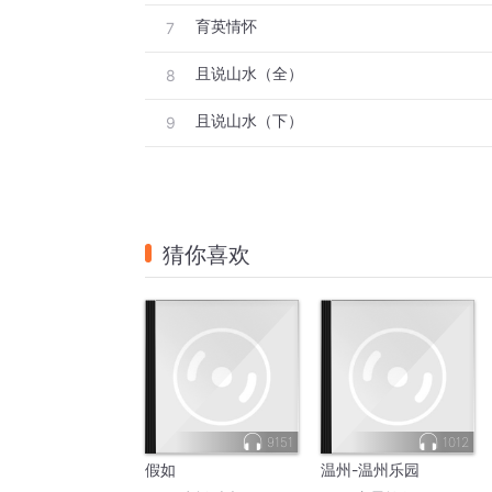
只写咖啡浓烈的香，与红酒交媾时多情的缠
育英情怀
7
只写鳞次栉比的高楼大厦
亮着一个个温暖桔灯的，漾溢幸福的窗口
且说山水（全）
8
你还要写，追光灯下
且说山水（下）
9
那个吹萨克斯的温州人
脸上沉浸式的浪漫与轻松
你还要写他们创业的艰辛
写出萨克斯风中、那丝丝缕缕的回忆
猜你喜欢
和眼睛里，隐约的遗憾和沉默的辛酸
假如，你要写温州
你就要深入了解，兴奋的温州，振奋的温州
以“四千”精神，响彻
中国大地的温州
写此时此刻，正
9151
1012
高举“四千”精神，在二十大新征程上
假如
温州-温州乐园