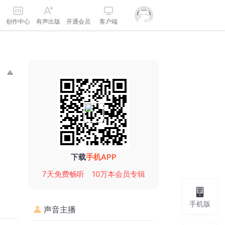
创作中心
有声出版
开通会员
客户端
下载
手机APP
7天免费畅听
10万本会员专辑
手机版
声音主播