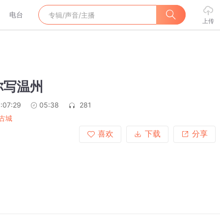
电台
上传
你写温州
:07:29
05:38
281
古城
喜欢
下载
分享