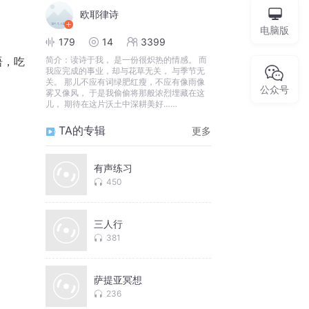
欧耶律诗
电脑版
179
14
3399
简介：
读诗于我， 是一份很炽热的情感。 而
语，吃
我应完成的事业，却与花草无关， 与季节无
关。 那儿不应有词绿肥红瘦，不应有像雨像
公众号
雾又像风， 于是我偷偷将那般浓烈埋藏在这
儿， 期待在这片沃土中深耕美好……
TA的专辑
更多
有声练习
450
三人行
381
萨提亚冥想
236