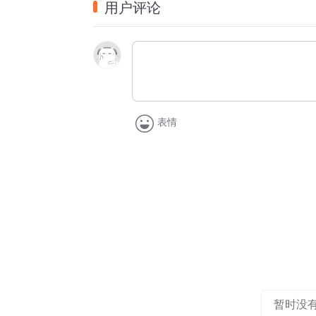
一个古老传统的温州！
用户评论
你要写，曾经泥石流一样崩塌的温州
写为了生活，挥泪
告别爹娘，漂流过海
背井离乡，奔走天涯
深浅的脚步，流浪在世界每一个角落的温州
表情
写商海搏击，浪里白条
勇立潮头，豪迈浮沉的温州！
你要询问稍远的年代，写
“潮涨吃鲜，落潮点盐” 靠天吃饭，备受辛酸
写那些走南闯北的弹棉郎，用
牛筋、头颅、肩颈
敲出铮铮坚韧，刚勇倔犟的温州
一个勤劳致富，自力自强的温州！
你要让月亮作证，写当年
暂时没