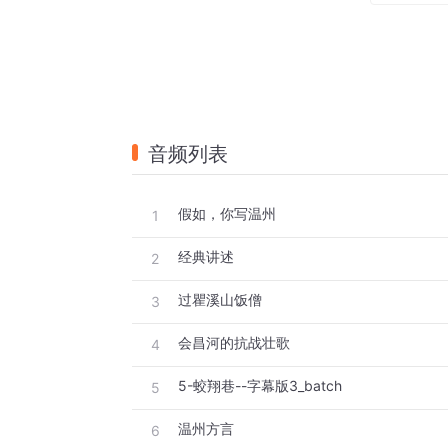
冒着政治风险，当老板睡地板起家的“八大王”
写他们怎样风餐露宿
寒暑江湖，历尽惊涛骇浪
悲壮天涯海角，执着地
寻找一条温州人致富的出路
音频列表
你写温州，还要写“汽车跳温州到”
坑洼不平的温州，写
为改变温州，一些人将葱绿的青春深植瓯越
假如，你写温州
1
写他们筚路蓝缕
经典讲述
2
走遍千山万水，说尽千言万语
过瞿溪山饭僧
3
想尽千方百计，吃尽千辛万苦
硬是让铁轨刺破巍巍青山，汽笛惊醒沉睡莽
会昌河的抗战壮歌
4
让狂野飞奔的列车，呼啸着
5-蛟翔巷--字幕版3_batch
5
剖开寂静千年的瓯越腹地
 ……
你写温州，不能只写现在的温州
温州方言
6