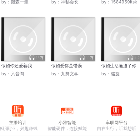
by：
燚森一圭
by：
神秘会长
by：
1584959ltsk
15万
1.1万
4.
假如你还爱着我
假如爱你是错误
假如生活逼迫了你
by：
六音阁
by：
九舞文学
by：
骆旋
主播培训
小雅智能
车联网平台
兼职副业，兴趣赚钱
智能硬件，连接赋能
自在出行，听我想听