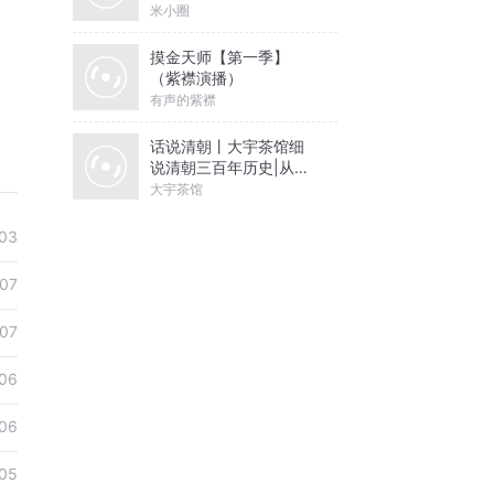
米小圈
摸金天师【第一季】
（紫襟演播）
有声的紫襟
话说清朝丨大宇茶馆细
说清朝三百年历史|从努
尔哈赤到末代皇帝溥仪|
大宇茶馆
康熙雍正乾隆
03
07
07
06
06
05