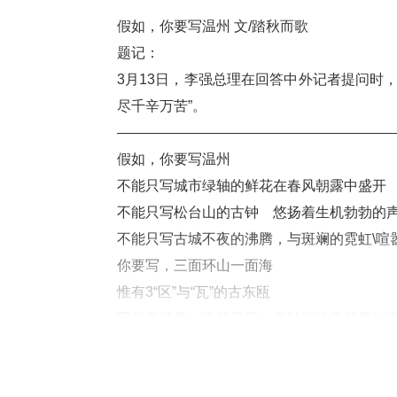
假如，你要写温州 文
/
踏秋而歌
题记：
3
月
13
日，李强总理在回答中外记者提问时
尽千辛万苦
”
。
———————————————————
假如，你要写温州
不能只写城市绿轴的鲜花在春风朝露中盛开
不能只写松台山的古钟    悠扬着生机勃勃的
不能只写古城不夜的沸腾，与斑斓的霓虹
\
喧
你要写，三面环山一面海
惟有
3
“区”与“瓦”的古东瓯
写芳草萋萋，青荷田田，菱叶碧连天的原始
写祖
3
辈们，举龙幡 面大海，年年渴求风调
代代祈盼春暧花开