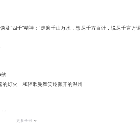
，谈及
“
四千
”
精神：
“
走遍千山万水，想尽千方百计，说尽千言万
—
声韵
嚣的灯火，和轻歌曼舞笑逐颜开的温州！
温州
更多全部
雨顺