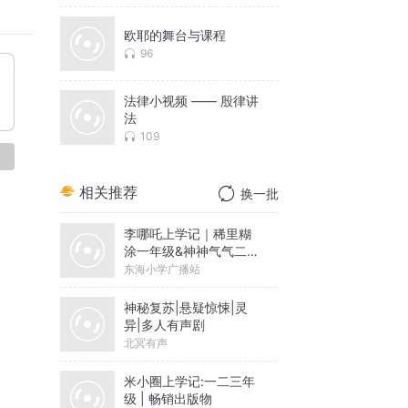
欧耶的舞台与课程
96
法律小视频 —— 殷律讲
法
109
论
相关推荐
换一批
李哪吒上学记｜稀里糊
涂一年级&神神气气二年
级
东海小学广播站
神秘复苏|悬疑惊悚|灵
异|多人有声剧
北冥有声
米小圈上学记:一二三年
级 | 畅销出版物