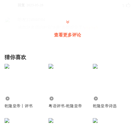
回复
2023-05-28
5
听友224844104
感谢赵老师的精彩演播!全部听完了!
查看更多评论
回复
2025-08-13
3
hjuzlobzwwfklgijdtqa
猜你喜欢
乾隆把清朝断送了。老色鬼
回复
2025-03-06
2
一个孤独的倾听者li
老师，赶紧更新吧
回复
2.11万
343.60万
464
2023-05-31
2
乾隆皇帝丨评书
粤语评书-乾隆皇帝
乾隆皇帝诗选
一个孤独的倾听者li
老师，赶紧更新吧，为听你的评书买的会员快到期了
回复
2023-05-30
2