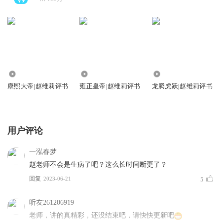
1516.16万
686.54万
25.12万
康熙大帝|赵维莉评书
雍正皇帝|赵维莉评书
龙腾虎跃|赵维莉评书
用户评论
一泓春梦
赵老师不会是生病了吧？这么长时间断更了？
回复
2023-06-21
5
听友261206919
老师，讲的真精彩，还没结束吧，请快快更新吧