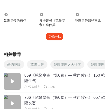
徐水河
非常精彩。
谢谢老师。
888
302.26万
6.36万
乾隆皇帝的荷包
粤语评书《乾隆皇
乾隆皇帝那些事儿
回复
2024-10-30
1
帝》李伟英
听友478858699
换一批
余音绕梁，意犹未尽
回复
2025-03-10
0
相关推荐
各溜
应该像说完了
烈焰乾隆
乾隆大帝
乾隆盛世之天行者
乾隆盛世的
回复
2024-04-26
0
869《乾隆皇帝（第6卷）— 秋声紫苑》 160 乾
隆生气
18689615sty
悦库时光
1226
是完结了吗？
回复
2023-06-02
0
766《乾隆皇帝（第6卷）— 秋声紫苑》 057 乾
隆发怒
悦库时光
1231