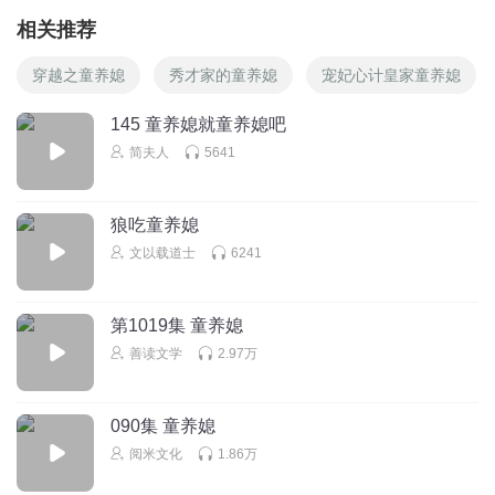
相关推荐
穿越之童养媳
秀才家的童养媳
宠妃心计皇家童养媳
145 童养媳就童养媳吧
简夫人
5641
狼吃童养媳
文以载道士
6241
第1019集 童养媳
善读文学
2.97万
090集 童养媳
阅米文化
1.86万