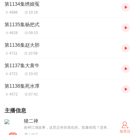
第1134集绣娘冤
4686
10:16
第1135集杨把式
4628
09:15
第1136集赵大胆
4711
10:58
第1137集大黄牛
4721
10:42
第1138集死水潭
4572
07:41
主播信息
猪二禅
各种江湖故事，这里总有你喜欢的。犹豫啥呢？进来坐会呗！
加关注
2.49万