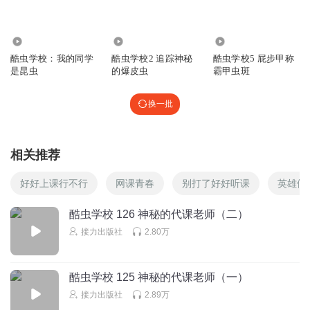
哈哈哈哈哈哈哈哈哈哈哈哈好，我给你发的ii哈哈哈哈哈哈哈
哈哈哈哈哈哈哈好吧哈哈哈哈哈哈哈哈哈哈哈哈哈哈好哈哈
1558.49万
954
5823
哈哈哈
酷虫学校：我的同学
酷虫学校2 追踪神秘
酷虫学校5 屁步甲称
回复
2023-04-24
1
是昆虫
的爆皮虫
霸甲虫斑
草麝
换一批
❄༖快递📦
回复
2025-08-10
0
相关推荐
朱毅_3h
好好上课行不行
网课青春
别打了好好听课
英雄们
我有杂虫班的1、4、5、6。
回复
2024-01-19
0
酷虫学校 126 神秘的代课老师（二）
接力出版社
2.80万
朱毅_3h
三十个人的世界是多么美好啊！
回复
2024-01-19
酷虫学校 125 神秘的代课老师（一）
0
接力出版社
2.89万
萌萌小喵吖