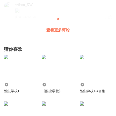
wilson_KW
回复
2023-05-09
1
wilson_KW
查看更多评论
💵💵💵💵💵💵💵💵💷💷💵💵💴💷💷💴💵💵💷💷💴💵💵💷💴💴
💷💵💷💶💶💶💷💰💶💸💷💰💷💵💴💷💳💰💶💸💰💷💷💳🪪🪙
💳🪙🪙🪙🪙🪙💴💷🪙💵💎💎💎💎💎💶💷💴💴🪙🪪🪪🪪💳💳💵
猜你喜欢
💴💵💸💸💵💰💰💰💎💎💎💎💎💳💳💳🪙🪙🪙🪙💳💳🪪🪪💳💷
💵🪙💷💰💶这是多少人民币或美元
回复
2023-05-01
1
赵从懿
812
243
6910
疯子喜欢吸血吗？
酷虫学校1
《酷虫学校》
酷虫学校1-4合集
回复
2023-04-27
1
宗粽子子子子
燃气热水器哈哈哈哈哈哈哈哈哈哈哈哈哈哈哈哈哈哈哈哈好