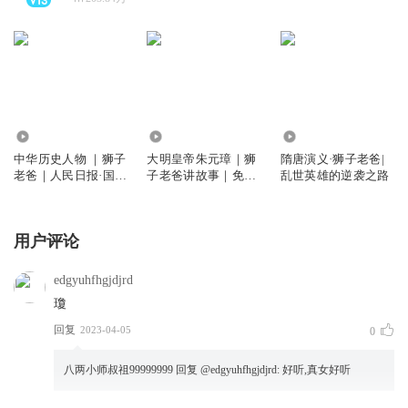
9.41万
361.75万
1.02亿
中华历史人物 ｜狮子
大明皇帝朱元璋｜狮
隋唐演义·狮子老爸|
老爸｜人民日报·国家
子老爸讲故事｜免费
乱世英雄的逆袭之路
人文历史
听
用户评论
edgyuhfhgjdjrd
瓊
回复
2023-04-05
0
八两小师叔祖99999999
回复 @
edgyuhfhgjdjrd
:
好听,真女好听