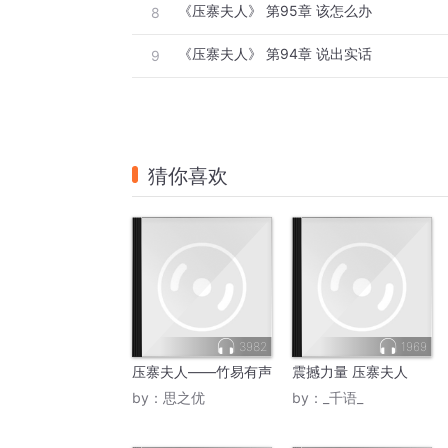
《压寨夫人》 第95章 该怎么办
8
《压寨夫人》 第94章 说出实话
9
猜你喜欢
3982
1969
压寨夫人——竹易有声
震撼力量 压寨夫人
by：
思之优
by：
_千语_