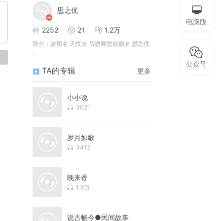
思之优
电脑版
2252
21
1.2万
简介：
曾用名:无忧支 后恩师思刻赐名:思之优
。
论
公众号
TA的专辑
更多
小小说
3021
岁月如歌
3412
晚来香
1.3万
说古畅今●民间故事