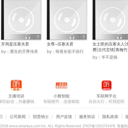
3.9万
19.5万
7.
开局是压寨夫君
女尊~压寨夫君
女土匪的压寨夫人|
费|古代言情|青梅竹
by：
重生的天尊传承
by：
暗夜长歌不徐行
by：
羊不是狼
主播培训
小雅智能
车联网平台
兼职副业，兴趣赚钱
智能硬件，连接赋能
自在出行，听我想听
们
公司新闻
招贤纳士
用户反馈
服务协议
隐私政策
2026
www.ximalaya.com lnc. ALL Rights Reserved
沪ICP备13027243号
客服热线