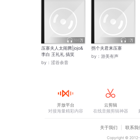
166万
3万
压寨夫人太闹腾|jojo&
拐个夫君来压寨
李白 王礼礼 搞笑
by：
游美有声
by：
涩谷余音
开放平台
云剪辑
对接海量精彩内容
在线音频剪辑神器
关于我们
联系我
Copyright © 2012-