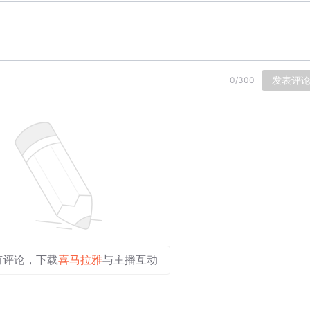
发表评
0
/
300
有评论，下载
喜马拉雅
与主播互动