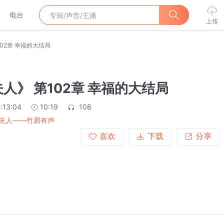
电台
上传
02章 幸福的大结局
人》 第102章 幸福的大结局
:13:04
10:19
108
夫人——竹易有声
喜欢
下载
分享