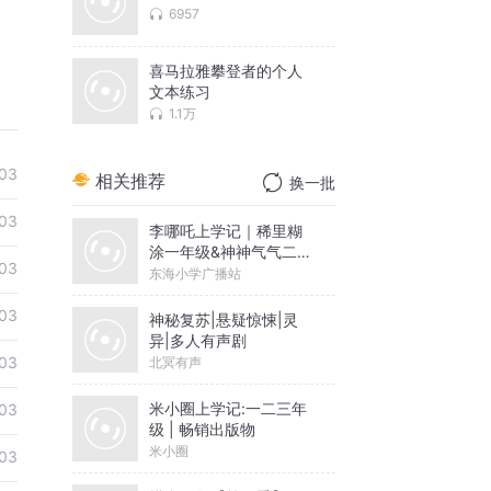
6957
喜马拉雅攀登者的个人
文本练习
1.1万
03
相关推荐
换一批
03
李哪吒上学记｜稀里糊
涂一年级&神神气气二年
03
级
东海小学广播站
03
神秘复苏|悬疑惊悚|灵
异|多人有声剧
03
北冥有声
米小圈上学记:一二三年
03
级 | 畅销出版物
米小圈
03