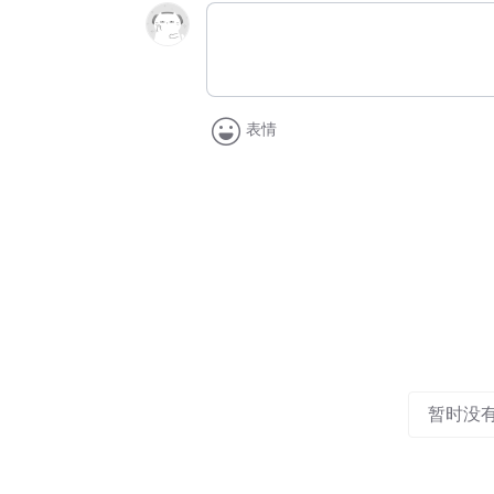
表情
暂时没