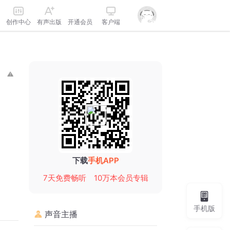
创作中心
有声出版
开通会员
客户端
下载
手机APP
7天免费畅听
10万本会员专辑
手机版
声音主播