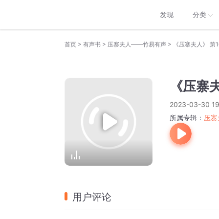
发现
分类
>
>
>
首页
有声书
压寨夫人——竹易有声
《压寨夫人》 第1
《压寨夫
2023-03-30 19
所属专辑：
压寨
用户评论