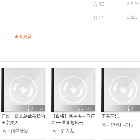
2023-
50
2023-
51
查看更多
2.8万
2856
4.
异能：霸道总裁是我的
【多播】寨主夫人不压
压寨王妃
压寨夫人
寨/一世穿越风云
by：
赚钱自动化
by：
雨蝶绘影
by：
梦霏儿