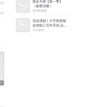
摸金天师【第一季】
03
（紫襟演播）
有声的紫襟
03
话说清朝丨大宇茶馆细
说清朝三百年历史|从努
尔哈赤到末代皇帝溥仪|
大宇茶馆
康熙雍正乾隆
9万