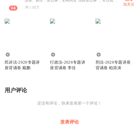
法律、财经，那点事，全网同名“法财那点事”，关注就对了！ilovefcbaby
加关注
1.08万
2250
3533
2444
民诉法-2026专题讲
行政法-2026专题讲
刑法-2026专题讲座
座背诵卷 戴鹏
座背诵卷 李佳
背诵卷 柏浪涛
用户评论
还没有评论，快来发表第一个评论！
发表评论