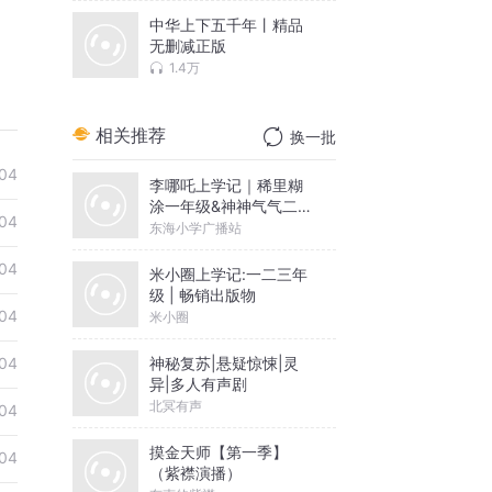
中华上下五千年丨精品
无删减正版
1.4万
相关推荐
换一批
04
李哪吒上学记｜稀里糊
涂一年级&神神气气二年
04
级
东海小学广播站
04
米小圈上学记:一二三年
级 | 畅销出版物
04
米小圈
神秘复苏|悬疑惊悚|灵
04
异|多人有声剧
北冥有声
04
摸金天师【第一季】
04
（紫襟演播）