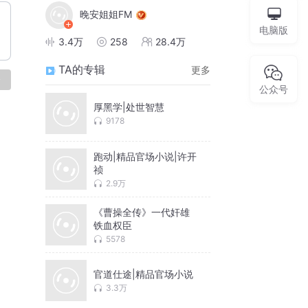
晚安姐姐FM
电脑版
3.4万
258
28.4万
TA的专辑
更多
论
公众号
厚黑学|处世智慧
9178
跑动|精品官场小说|许开
祯
2.9万
《曹操全传》一代奸雄
铁血权臣
5578
官道仕途|精品官场小说
3.3万