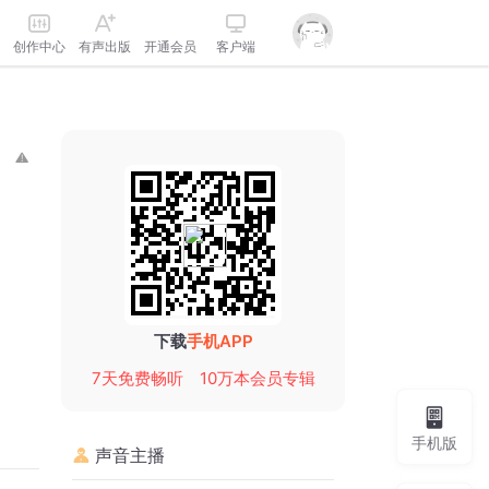
创作中心
有声出版
开通会员
客户端
下载
手机APP
7天免费畅听
10万本会员专辑
手机版
声音主播