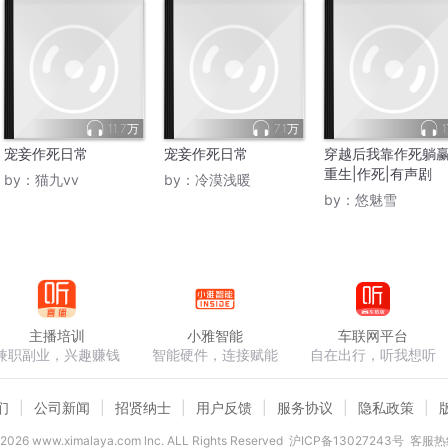
11.7万
7.1万
宠妾作死日常
宠妾作死日常
穿越后我靠作死躺赢
重生|作死|有声剧
by：
猫九vv
by：
冷漠浅暖
by：
悠魅雪
主播培训
小雅智能
车联网平台
兼职副业，兴趣赚钱
智能硬件，连接赋能
自在出行，听我想听
们
公司新闻
招贤纳士
用户反馈
服务协议
隐私政策
2026
www.ximalaya.com lnc. ALL Rights Reserved
沪ICP备13027243号
客服热线