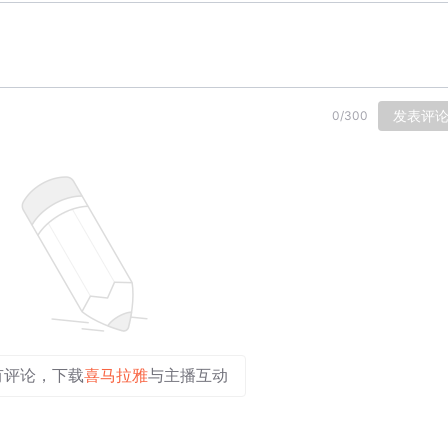
发表评
0
/
300
有评论，下载
喜马拉雅
与主播互动