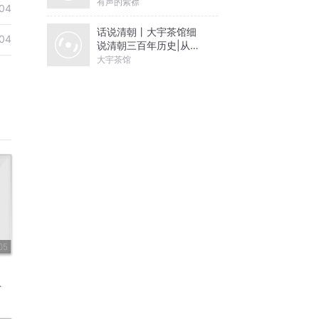
有声的紫襟
04
话说清朝丨大宇茶馆细
04
说清朝三百年历史|从努
尔哈赤到末代皇帝溥仪|
大宇茶馆
康熙雍正乾隆
05