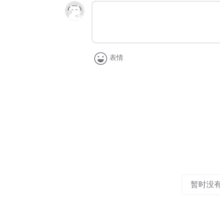
表情
暂时没