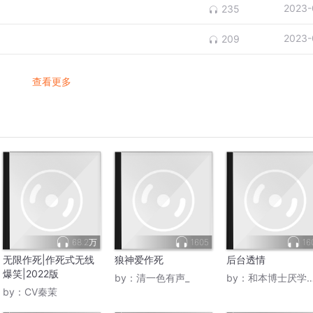
2023-
235
2023-
209
查看更多
68.2万
1605
16
无限作死|作死式无线
狼神爱作死
后台透情
爆笑|2022版
by：
清一色有声_
by：
和本博士厌学管心赢
by：
CV秦茉