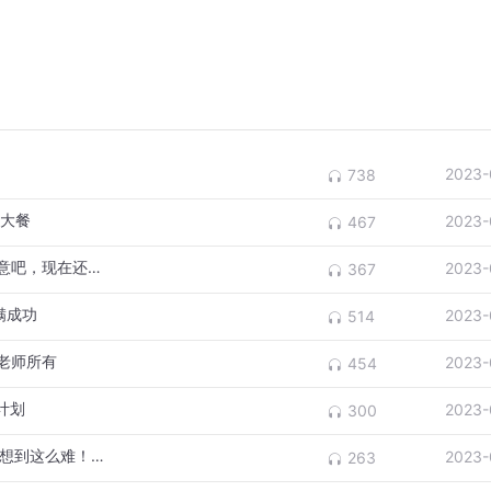
2023-
738
声大餐
2023-
467
总能遇上硬核高能观众，快给周老师出出主意吧，现在还下不来台呢
2023-
367
满成功
2023-
514
老师所有
2023-
454
计划
2023-
300
找后台名流歌神@相声演员梁原 学说唱，没想到这么难！#沙雕日常
2023-
263