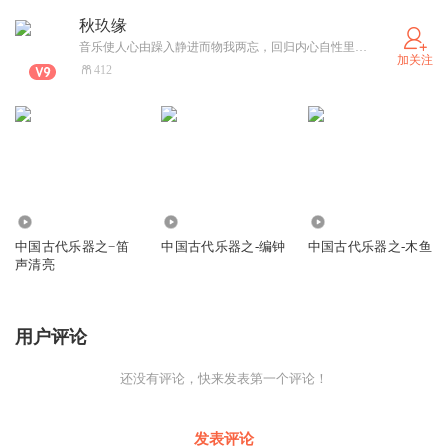
秋玖缘
音乐使人心由躁入静进而物我两忘，回归内心自性里丰富的精神世界。
加关注
412
2650
4258
5.79万
中国古代乐器之−笛
中国古代乐器之-编钟
中国古代乐器之-木鱼
声清亮
用户评论
还没有评论，快来发表第一个评论！
发表评论