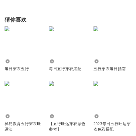
猜你喜欢
9.60万
4428
3680
每日穿衣五行
每日五行穿衣搭配
五行穿衣每日指南
1.94万
1.68万
3260
禅易教育五行穿衣旺
【五行旺运穿衣颜色
2023每日五行旺运穿
运法
参考】
衣色彩搭配