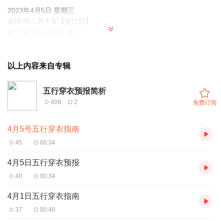
2023年4月5日 星期三
农历 闰二月十五【癸巳日】
� 冲� (地支为火) 煞北
今天穿黄色，棕色，米黄色，焦糖色服装吉利，黄色为土，大环境
旺土，办事易成，开心轻松。
以上内容来自专辑
次吉穿红色，玫色，紫色，粉色服装，红色为火(比肩)，与人合作共
五行穿衣预报简析
分利益。
609
2
免费订阅
穿黑色，深蓝色，墨绿色服装(黑色为水，水克火，克者为财)，做事
4月5号五行穿衣指南
累但能得到收获。
45
00:34
穿绿色，青色，荧光绿服装(绿色为木，木生大环境)，万事较累，收
获不大。
4月5日五行穿衣预报
40
00:34
不宜白色，浅灰色，银色服装，白色为金，大环境克金，万事成效
差。
4月1日五行穿衣指南
37
00:40
祝您���