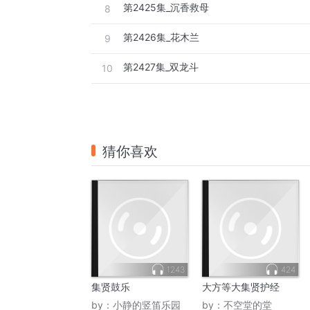
第2425集_沉香救母
8
第2426集_花木兰
9
第2427集_双龙斗
10
猜你喜欢
1243
424
集贤鼓乐
大方等大集贤护经
by：
小静的竖笛乐园
by：
不空堂的堂