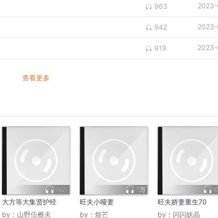
2023-
963
2023-
942
2023-
919
查看更多
1421
7万
大方等大集贤护经
旺夫小哑妻
旺夫娇妻重生70
by：
山野伍樵夫
by：
烦芒
by：
闪闪妖晶