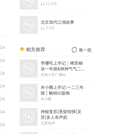
12.3万
北京加代江湖故事
7.2万
04
相关推荐
换一批
04
李哪吒上学记｜稀里糊
涂一年级&神神气气二年
04
级
东海小学广播站
04
米小圈上学记:一二三年
级 | 畅销出版物
04
米小圈
神秘复苏|悬疑惊悚|灵
04
异|多人有声剧
北冥有声
04