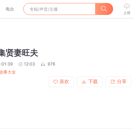
电台
上传
9集贤妻旺夫
:01:39
12:03
976
故事大全
喜欢
下载
分享