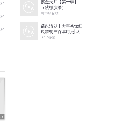
摸金天师【第一季】
04
（紫襟演播）
有声的紫襟
04
话说清朝丨大宇茶馆细
04
说清朝三百年历史|从努
尔哈赤到末代皇帝溥仪|
大宇茶馆
康熙雍正乾隆
6万