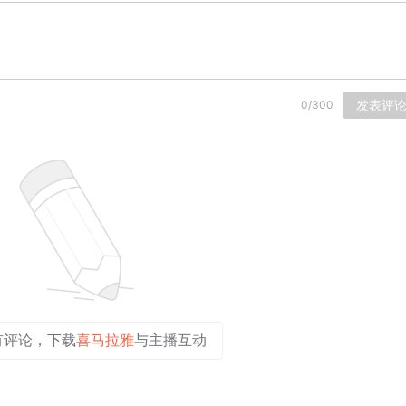
发表评
0
/
300
有评论，下载
喜马拉雅
与主播互动