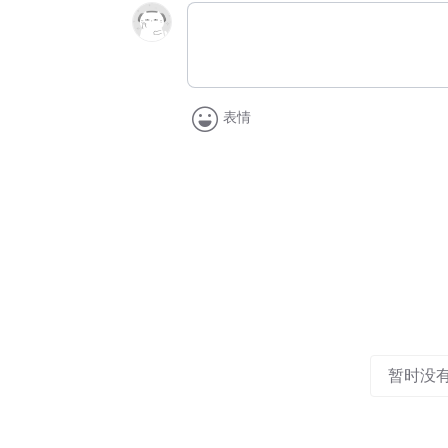
表情
暂时没