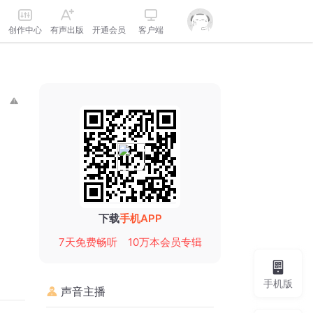
创作中心
有声出版
开通会员
客户端
下载
手机APP
7天免费畅听
10万本会员专辑
手机版
声音主播