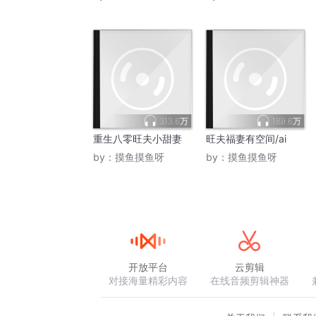
313.6万
189.6万
重生八零旺夫小甜妻
旺夫福妻有空间/ai
by：
摸鱼摸鱼呀
by：
摸鱼摸鱼呀
开放平台
云剪辑
对接海量精彩内容
在线音频剪辑神器