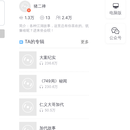
猪二禅
电脑版
1.3万
13
2.4万
简介：
各种江湖故事，这里总有你喜欢的。犹
豫啥呢？进来坐会呗！
论
公众号
TA的专辑
更多
大案纪实
236.6万
《749局》秘闻
230.6万
仁义大哥加代
50.5万
加代故事