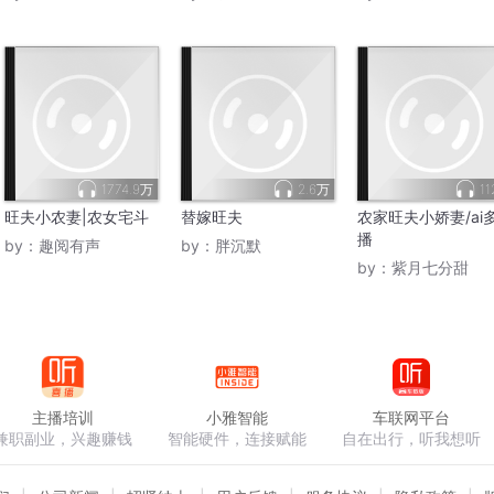
1774.9万
2.6万
11
旺夫小农妻|农女宅斗
替嫁旺夫
农家旺夫小娇妻/ai
播
by：
趣阅有声
by：
胖沉默
by：
紫月七分甜
主播培训
小雅智能
车联网平台
兼职副业，兴趣赚钱
智能硬件，连接赋能
自在出行，听我想听