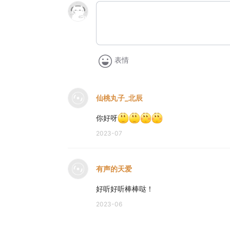
表情
仙桃丸子_北辰
你好呀
2023-07
有声的天爱
好听好听棒棒哒！
2023-06