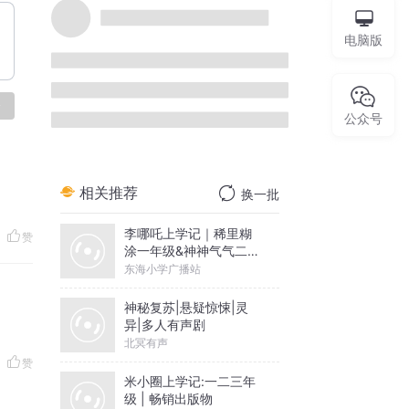
电脑版
论
公众号
相关推荐
换一批
李哪吒上学记｜稀里糊
赞
涂一年级&神神气气二年
级
东海小学广播站
神秘复苏|悬疑惊悚|灵
异|多人有声剧
北冥有声
赞
米小圈上学记:一二三年
级 | 畅销出版物