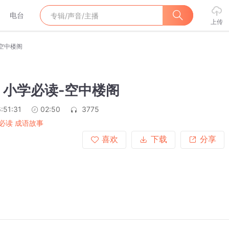
电台
上传
读-空中楼阁
59 小学必读-空中楼阁
:51:31
02:50
3775
必读 成语故事
喜欢
下载
分享