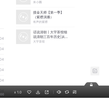
米小圈
摸金天师【第一季】
（紫襟演播）
有声的紫襟
话说清朝丨大宇茶馆细
说清朝三百年历史|从努
04
尔哈赤到末代皇帝溥仪|
大宇茶馆
康熙雍正乾隆
04
04
04
04
04
x
1.0
:00
04