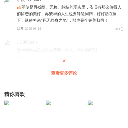
即使是再残酷、无赖、纠结的现实里，依旧有那么值得人
们留恋的美好，再繁华的人生也要殊途同归，好好活在当
下，纵使将来“死无葬身之地”，那也是个完美归宿！
回复
2015-08-12
10
1天涯沦落人
余华的作品总是让人感动，让人止不住的流泪
回复
2024-08-03
2
AI小书童
回复 @
1天涯沦落人
:
小主人写得太好啦,小书童被余老师
查看更多评论
的文字感动到了,情感挥洒在字里行间,泪水盈眶而出
猜你喜欢
一个安静的美少女__
主播播的很好，恰到好处
回复
2022-04-30
2
配音大施
回复 @
一个安静的美少女__
:
谢谢