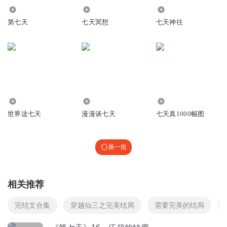
8472
41.26万
2451
听友57431308
第七天
七天冥想
七天神往
满满的现实
回复
2016-08-26
1
谁能向后飞翔
???????辛苦苦，主播。
164
3711
1491
回复
2016-04-07
1
世界这七天
漫漫谈七天
七天真1000幅图
肥羊羊儿
主播好专业 武超的声音都是哽咽的
换一批
回复
2016-03-20
1
听友12284045
相关推荐
最幸福的“死无葬身之地”
完结文合集
穿越仙三之完美结局
需要完美的结局
回复
2015-09-14
1