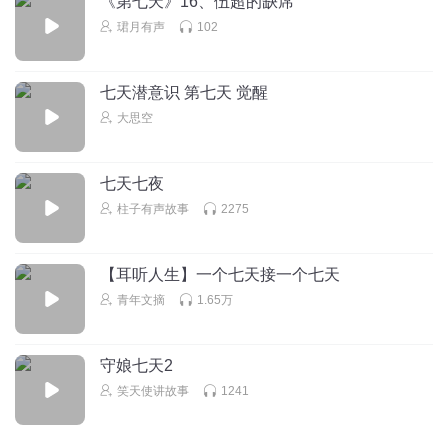
《第七天》16、伍超的缺席
GiantHug159
珺月有声
102
回复
2015-04-13
1
七天潜意识 第七天 觉醒
1389201nkwg
大思空
演播得很好，感谢主播
回复
2026-03-09
0
七天七夜
柱子有声故事
2275
枫景_aq
播音很棒！
回复
2024-04-25
0
【耳听人生】一个七天接一个七天
青年文摘
1.65万
守娘七天2
笑天使讲故事
1241