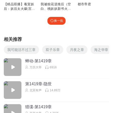
【精品双播】毒宠妖
我被校花逆推后（空
都市帝君
后：妖后太火爆|宫
白、桃妖妖新书火爆
斗|古言|复仇
上线）
换一批
相关推荐
我可能活不过三章
双子乐章
月夜之章
海之华章
蝉动-第1419章
万历大帝
6916
第1419章-隐世
北冥有声
14.89万
猎谍-第1419章