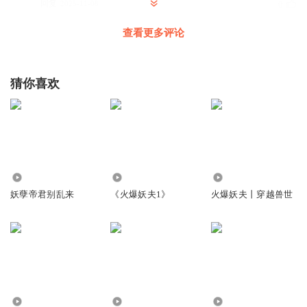
回复
2025-11-08
0
查看更多评论
青青草_3dj
主播声音好好听，
回复
2024-03-21
0
猜你喜欢
5.39万
20.27万
90.60万
妖孽帝君别乱来
《火爆妖夫1》
火爆妖夫丨穿越兽世
1.40万
135.40万
2.59万