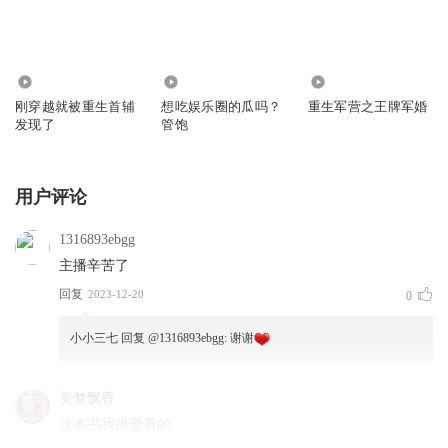
6531
1.49万
410.57万
刚穿越就被重生首辅
想吃娱乐圈的瓜吗？
重生军营之王牌军婚
发现了
管饱
用户评论
1316893ebgg
主播辛苦了
回复
2023-12-20
0
小小三七
回复 @
1316893ebgg
:
谢谢
美梦飘香
这本书我很爱看的