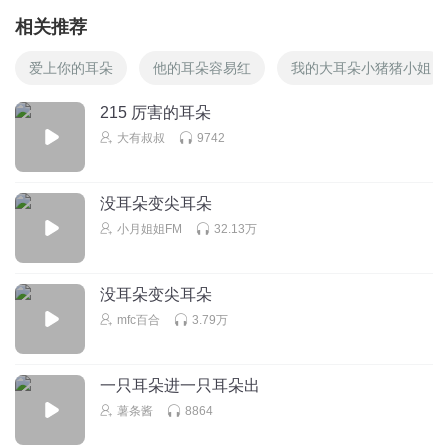
相关推荐
爱上你的耳朵
他的耳朵容易红
我的大耳朵小猪猪小姐
215 厉害的耳朵
大有叔叔
9742
没耳朵变尖耳朵
小月姐姐FM
32.13万
没耳朵变尖耳朵
mfc百合
3.79万
一只耳朵进一只耳朵出
薯条酱
8864