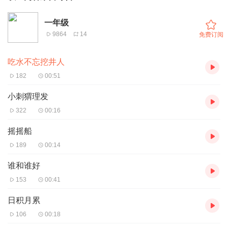
一年级
9864
14
免费订阅
吃水不忘挖井人
182
00:51
小刺猬理发
322
00:16
摇摇船
189
00:14
谁和谁好
153
00:41
日积月累
106
00:18