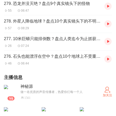
279. 恐龙并没灭绝？盘点9个真实镜头下的怪物
55
06:47
278. 外星人降临地球？盘点10个真实镜头下的不明飞行物
57
08:29
277. 10米巨蟒只能排倒数？盘点人类迄今为止抓获的巨型生物
26
07:24
276. 石头也能漂浮在空中？盘点10个地球上不受重力控制的神秘地方
46
06:44
主播信息
神秘源
做一名优质的声音传播者，热爱你们每一个人
加关注
1561