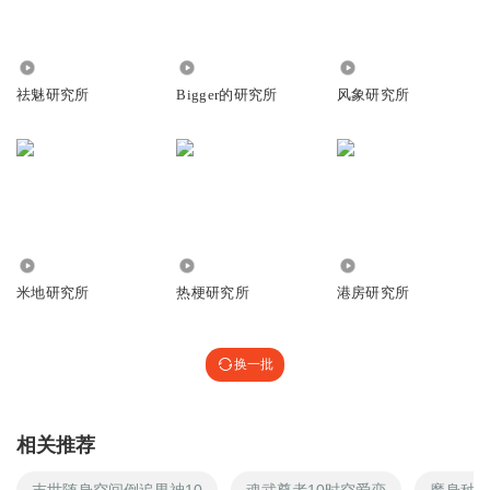
1955
2.97万
111
祛魅研究所
Bigger的研究所
风象研究所
1.59万
1816
1.27万
米地研究所
热梗研究所
港房研究所
换一批
相关推荐
末世随身空间倒追男神10
魂武尊者10时空爱恋
魔身种