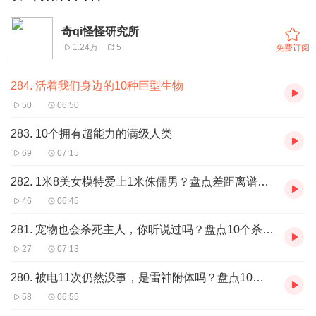
奇qi怪怪研究所
1.24万
5
免费订阅
284. 活着我们身边的10种巨型生物
50
06:50
283. 10个拥有超能力的满级人类
69
07:15
282. 1米8美女模特爱上1米侏儒男？盘点差距离谱的情侣
46
06:45
281. 宠物也会杀死主人，你听说过吗？盘点10个杀人宠物
27
07:13
280. 被电11次仍然没事，是雷神附体吗？盘点10个电不死的幸运儿
58
06:55