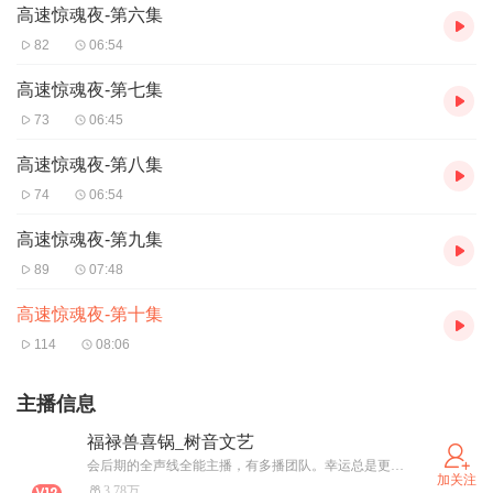
高速惊魂夜-第六集
82
06:54
高速惊魂夜-第七集
73
06:45
高速惊魂夜-第八集
74
06:54
高速惊魂夜-第九集
89
07:48
高速惊魂夜-第十集
114
08:06
主播信息
福禄兽喜锅_树音文艺
会后期的全声线全能主播，有多播团队。幸运总是更青睐努力的人！拼尽全力才能握紧幸运！
加关注
3.78万