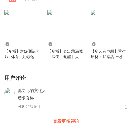
9.37万
24.47万
16.86万
【多播】超级训练大
【多播】剑出霜满城
【多人有声剧】重生
师 | 体育 · 足球运动 |
丨武侠丨觉醒丨灭门
废材：我靠战神记忆
系统流
丨复仇丨升级丨权谋
无敌天下复仇天界|天
丨搞事业丨多人有声
界战神|热血|爽文|玄
剧
幻
用户评论
说文化的文化人
后期真棒
回复
2023-04-14
0
查看更多评论