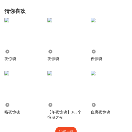
猜你喜欢
10.17万
46.38万
1.14万
夜惊魂
夜惊魂
夜惊魂
6790
861.24万
2745
暗夜惊魂
【午夜惊魂】365个
血魔夜惊魂
惊魂之夜
换一批