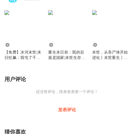
1067.23万
136.01万
156.97万
【免费】冰河末世|末
重生末日前：我的后
末世，从吞尸体开始
日狂飙：我屯了千亿
盾是国家|末世生存|
进化丨末世重生丨吞
物资|末世重生|囤物
逃离末日|举国救世|
噬进化丨强爽点丨暗
资|安全屋|多人
无系统|VIP多人剧
黑流丨vip多人有声
剧
用户评论
还没有评论，快来发表第一个评论！
发表评论
猜你喜欢