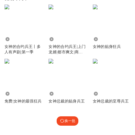
36.34万
9132
1.02万
女神的合约兵王丨多
女神的合约兵王|上门
女神的贴身狂兵
人有声剧|第一季
龙婿|都市爽文|商
战|AI多播
2.32万
14.79万
24.97万
免费|女神的最强狂兵
女神总裁的贴身兵王
女神总裁的至尊兵王
换一批