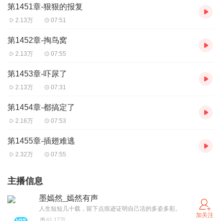
第1451章-狠狠的报复
2.13万
07:51
第1452章-掏鸟窝
2.13万
07:55
第1453章-吓尿了
2.13万
07:31
第1454章-都搞定了
2.16万
07:53
第1455章-插翅难逃
2.32万
07:55
主播信息
墨嫣然_嫣然有声
人生短短几十载，留下点痕迹证明自己活的多姿多彩。
加关注
61.17万