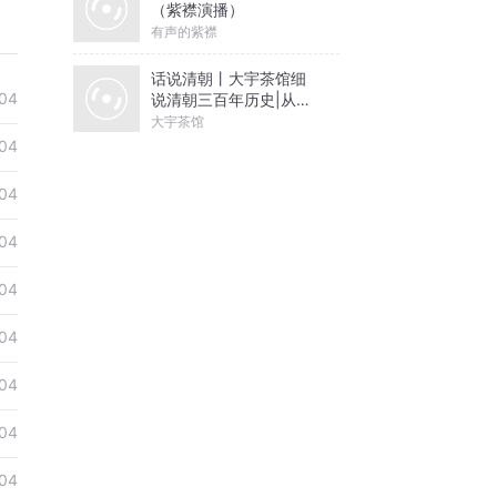
（紫襟演播）
有声的紫襟
话说清朝丨大宇茶馆细
04
说清朝三百年历史|从努
尔哈赤到末代皇帝溥仪|
大宇茶馆
康熙雍正乾隆
04
04
04
04
04
04
04
04