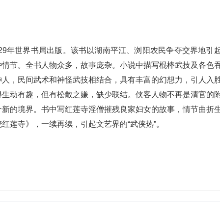
929年世界书局出版。该书以湖南平江、浏阳农民争夺交界地引
种情节。全书人物众多，故事庞杂。小说中描写棍棒武技及各色
神人，民间武术和神怪武技相结合，具有丰富的幻想力，引人入
得生动有趣，但有松散之嫌，缺少联结。侠客人物不再是清官的
个新的境界。书中写红莲寺淫僧摧残良家妇女的故事，情节曲折
红莲寺》，一续再续，引起文艺界的“武侠热”。