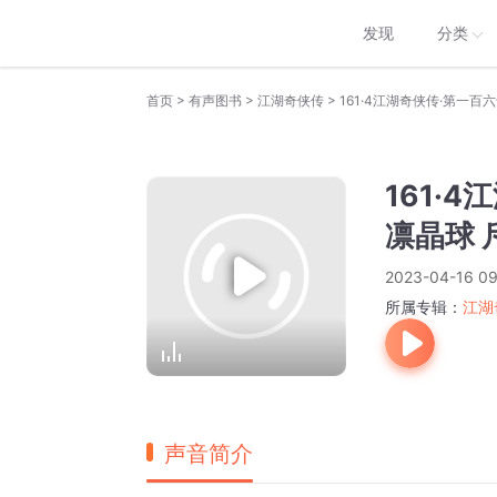
发现
分类
>
>
>
首页
有声图书
江湖奇侠传
161·4江湖奇侠传·第一
161·
凛晶球 
2023-04-16 09
所属专辑：
江湖
声音简介