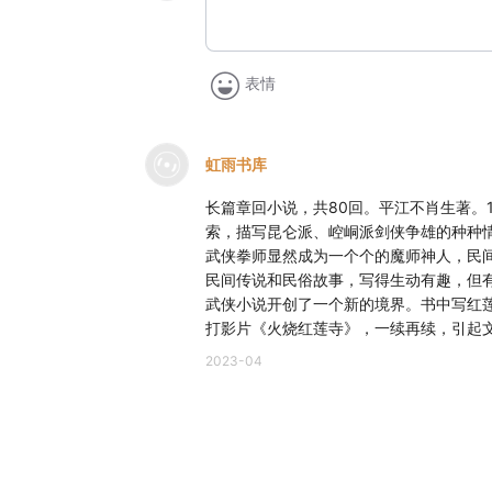
表情
虹雨书库
长篇章回小说，共80回。平江不肖生著。
索，描写昆仑派、崆峒派剑侠争雄的种种
武侠拳师显然成为一个个的魔师神人，民
民间传说和民俗故事，写得生动有趣，但
武侠小说开创了一个新的境界。书中写红
打影片《火烧红莲寺》，一续再续，引起文
2023-04