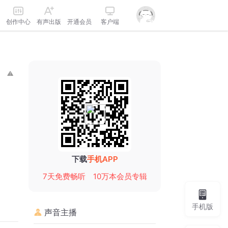
创作中心
有声出版
开通会员
客户端
下载
手机APP
7天免费畅听
10万本会员专辑
手机版
声音主播