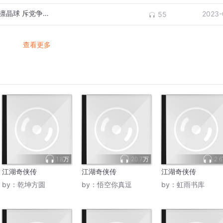
161·4江湖奇侠传·第一百六十回 悲劫运幻影凛晶球 斥党争谠言严斧钺
2023-
55
查看更多
1.8万
20.7万
2.
江湖奇侠传
江湖奇侠传
江湖奇侠传
by：
乾坤方圆
by：
悟空你真逗
by：
虹雨书库