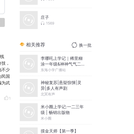
庄子
论
1569
相关推荐
换一批
为线
李哪吒上学记｜稀里糊
奇技，
涂一年级&神神气气二年
级
地不少
东海小学广播站
为民国
神秘复苏|悬疑惊悚|灵
编为武
异|多人有声剧
北冥有声
1
米小圈上学记:一二三年
级 | 畅销出版物
米小圈
摸金天师【第一季】