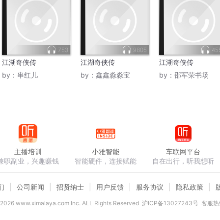
753
9805
45
江湖奇侠传
江湖奇侠传
江湖奇侠传
by：
串红儿
by：
鑫鑫淼淼宝
by：
邵军荣书场
主播培训
小雅智能
车联网平台
兼职副业，兴趣赚钱
智能硬件，连接赋能
自在出行，听我想听
们
公司新闻
招贤纳士
用户反馈
服务协议
隐私政策
2026
www.ximalaya.com lnc. ALL Rights Reserved
沪ICP备13027243号
客服热线