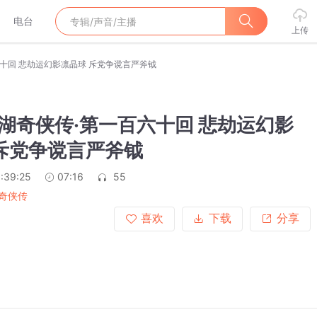
电台
上传
百六十回 悲劫运幻影凛晶球 斥党争谠言严斧钺
4江湖奇侠传·第一百六十回 悲劫运幻影
斥党争谠言严斧钺
:39:25
07:16
55
奇侠传
喜欢
下载
分享