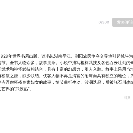
发表评
0
/
300
1929年世界书局出版。该书以湖南平江、浏阳农民争夺交界地引起械斗
情节。全书人物众多，故事庞杂。小说中描写棍棒武技及各色吞云吐剑的
间武术和神怪武技相结合，具有丰富的幻想力，引人入胜。故事上采用当
有松散之嫌，缺少联结。侠客人物不再是清官的附庸而具有独立的地位，
莲寺淫僧摧残良家妇女的故事，情节曲折生动、波澜迭起，后被张石川改
艺界的“武侠热”。
回复