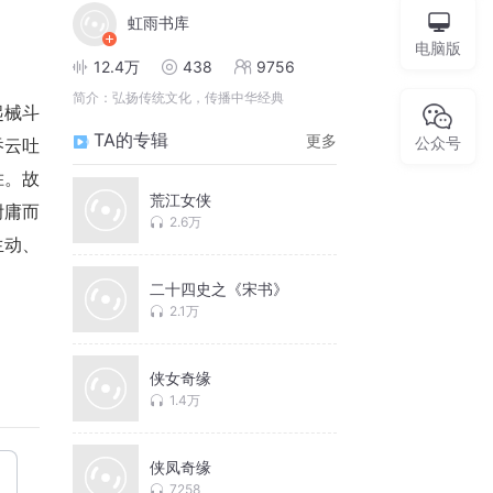
虹雨书库
电脑版
12.4万
438
9756
简介：
弘扬传统文化，传播中华经典
起械斗
TA的专辑
更多
公众号
吞云吐
胜。故
荒江女侠
附庸而
2.6万
生动、
二十四史之《宋书》
2.1万
侠女奇缘
1.4万
侠凤奇缘
7258