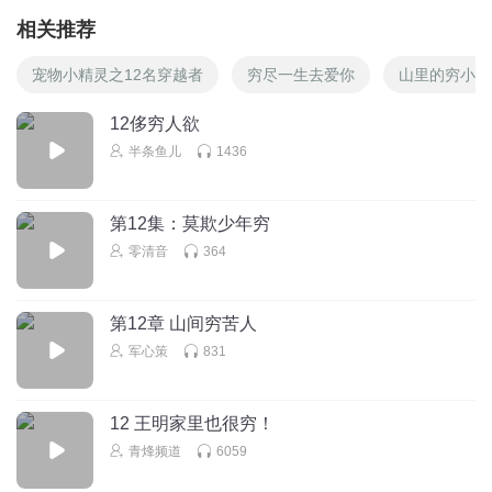
相关推荐
宠物小精灵之12名穿越者
穷尽一生去爱你
山里的穷小子
12侈穷人欲
半条鱼儿
1436
第12集：莫欺少年穷
零清音
364
第12章 山间穷苦人
军心策
831
12 王明家里也很穷！
青烽频道
6059