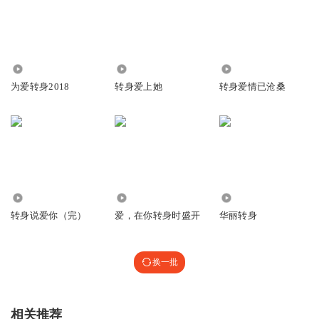
2.25万
572
3180
为爱转身2018
转身爱上她
转身爱情已沧桑
3.52万
69.16万
5.54万
转身说爱你（完）
爱，在你转身时盛开
华丽转身
换一批
相关推荐