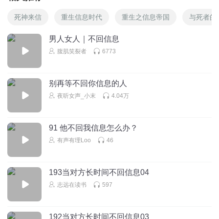
死神来信
重生信息时代
重生之信息帝国
与死者的
男人女人｜不回信息
腹肌笑裂者
6773
别再等不回你信息的人
夜听女声_小末
4.04万
91 他不回我信息怎么办？
有声有理Loo
46
193当对方长时间不回信息04
志远在读书
597
192当对方长时间不回信息03