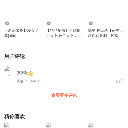
1774
713
4023
【新品限免】凌天至
【精品多播】为你袖
搞笑|种田系【宿主，
尊|修仙
手天下|舍了天下，也
求你别死啊】轻松幽
失了你
默
用户评论
真不错
回复
2023-04-17
0
查看更多评论
猜你喜欢