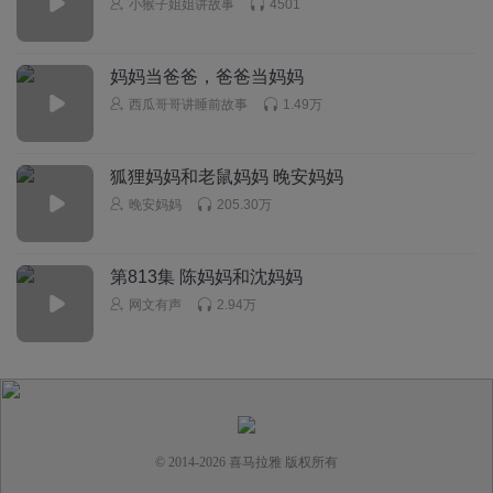
小猴子姐姐讲故事
4501
帅炸苍穹ke
我当时还没有听到这一点的时候，我就觉得他敷衍的其实是
妈妈当爸爸，爸爸当妈妈
花花(￣へ￣)果然他本来去那不是为了买纪念品，只是碰巧碰
西瓜哥哥讲睡前故事
1.49万
到他们才说来买纪念品 ，卖纪念品，这是个借口，他是想来
这个房子里做点什么，但是他的同学非得跟着他来，所以他
才跟他同学说他是来买纪念品
狐狸妈妈和老鼠妈妈 晚安妈妈
回复
2023-07-15
6
晚安妈妈
205.30万
南方以南Lulu
第813集 陈妈妈和沈妈妈
我35 我哥37 一直喊爸爸妈妈
网文有声
2.94万
回复
2023-04-30
6
© 2014-
2026
喜马拉雅 版权所有