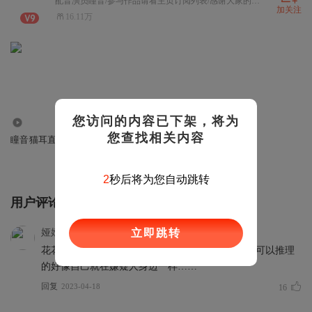
配音演员瞳音/参与作品请看主页订阅列表/感谢大家的喜欢与支持，让我们在下一部作品相遇~
加关注
16.11万
您访问的内容已下架，将为
20.63万
您查找相关内容
瞳音猫耳直播录音
2
秒后将为您自动跳转
用户评论
娅娅yy5
立即跳转
花花，柳柳，你俩可真是鬼才，一点点蛛丝马迹就可以推理
的好像自己就在嫌疑人身边一样……
回复
2023-04-18
16