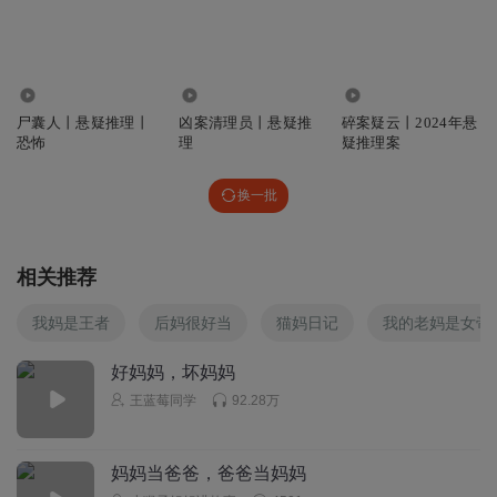
呆到骨里自然萌i
❤️瞳❤️音❤️大❤️大❤️
1.84万
416.96万
6495
回复
2023-04-18
8
尸囊人丨悬疑推理丨
凶案清理员丨悬疑推
碎案疑云丨2024年悬
恐怖
理
疑推理案
菸蘛雨蘌
这么多姓钱的，就差帮他们，写个家谱来记了
竟然说到哪
换一批
个，都能记住，厉害了
回复
2023-04-18
6
相关推荐
车安然
我妈是王者
后妈很好当
猫妈日记
我的老妈是女帝
闺女六岁，儿子13岁都一起喊老妈😓
回复
2023-07-18
6
好妈妈，坏妈妈
王蓝莓同学
92.28万
1371726rbdb
我试了试，不会叫了
我到底叫妈还是妈妈，自己也糊涂了
妈妈当爸爸，爸爸当妈妈
回复
2023-08-16
6