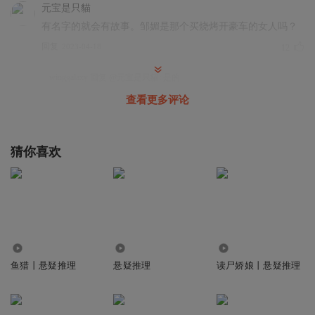
元宝是只貓
有名字的就会有故事。邹媚是那个买烧烤开豪车的女人吗？
回复
2023-04-18
12
winggalaxy
回复 @
元宝是只貓
:
是的
查看更多评论
声音成就未来
儿子喊妈妈都被质疑有问题，这推理真是牵强到无语！
猜你喜欢
回复
2024-06-27
8
听友196764457
回复 @
声音成就未来
:
语气问题吧，可能太温柔到
不正常的感觉，觉得有些奇怪
雪千羽
5143
2989
8290
鱼猎丨悬疑推理
悬疑推理
读尸娇娘丨悬疑推理
随着花花和柳柳的分析，种种迹象表明，邹鸣的嫌疑越也来
越大了。
回复
2023-04-18
8