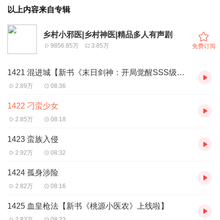
以上内容来自专辑
乡村小邪医|乡村神医|精品多人有声剧
9856.85万
3.85万
免费订阅
1421 混进城【新书《末日剑神：开局觉醒SSS级天赋，震惊全球》上线啦】
2.89万
08:36
1422 刁蛮少女
2.85万
08:18
1423 蛮族入侵
2.92万
08:32
1424 孤身涉险
2.82万
08:16
1425 血皇枪法【新书《桃源小医农》上线啦】
2.83万
08:23