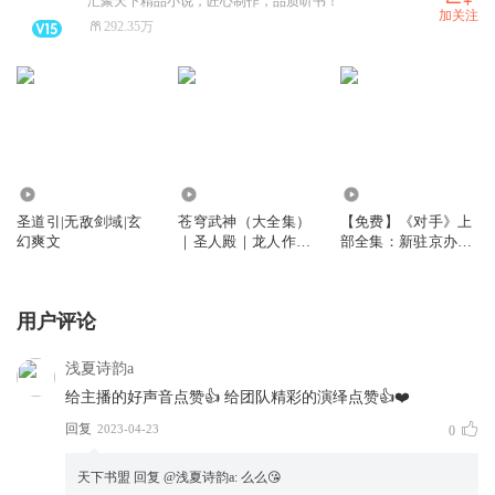
汇聚天下精品小说，匠心制作，品质听书！
加关注
292.35万
8.33万
4954.91万
21.18万
圣道引|无敌剑域|玄
苍穹武神（大全集）
【免费】《对手》上
幻爽文
｜圣人殿｜龙人作品
部全集：新驻京办主
｜延丞领衔播讲
任
用户评论
浅夏诗韵a
给主播的好声音点赞👍 给团队精彩的演绎点赞👍❤️
回复
2023-04-23
0
天下书盟
回复 @
浅夏诗韵a
:
么么😘