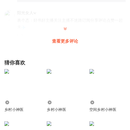
阳光女人w
表个态：好书好主播关注主播不迷路订阅分享评论点赞一起
来
回复
2023-04-23
1
查看更多评论
天下书盟
回复 @
阳光女人w
:
猜你喜欢
阳光女人w
一个刁蛮小姐就是长得再漂亮，也不会找人稀罕的
回复
2023-04-23
0
单眼皮航航
207.64万
11.13万
63.69万
...
乡村小神医
乡村小神医
空间乡村小神医
回复
2023-11-25
0
茉莉淡淡清香