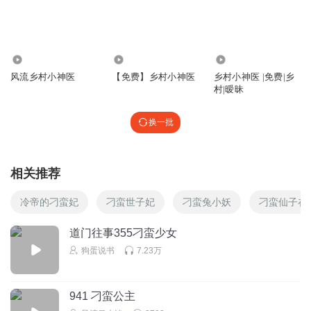
刁难的女人，大春收拾她，让她欺负人
回复
2023-04-23
0
1220.71万
327.57万
5.23万
风流乡村小神医
【免费】乡村小神医
乡村小神医 |免费|乡
村|暧昧
换一批
相关推荐
冷帝的刁蛮妃
刁蛮世子妃
刁蛮兔小妖
刁蛮仙子在
道门往事355刁蛮少女
狗蛋说书
7.23万
941 刁蛮公主