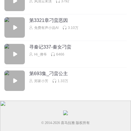
风清云未淡
3792
第3321章刁蛮恶因
免费有声小说AI
3.10万
寻秦记337-秦女刁蛮
Hi_佛爷
6466
第693集_刁蛮公主
郑家小芳
1.33万
© 2014-
2026
喜马拉雅 版权所有