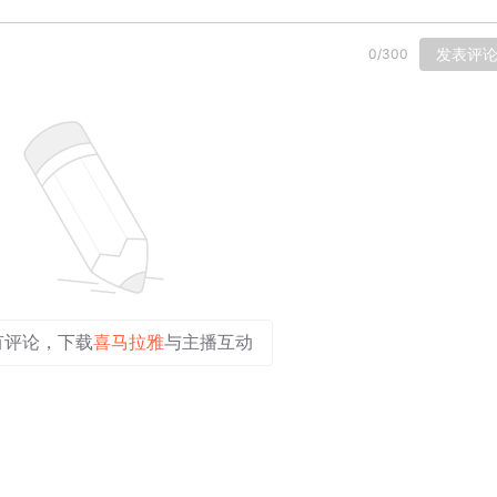
发表评
0
/
300
有评论，下载
喜马拉雅
与主播互动