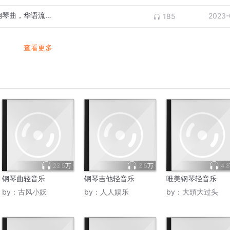
【钢琴轻音乐】第15集-只想静静听的抒情钢琴曲，华语流行经典歌曲!
2023-
185
查看更多
23.5万
3.5万
4.
钢琴曲轻音乐
钢琴吉他轻音乐
唯美钢琴轻音乐
by：
古风小妖
by：
人人娱乐
by：
大頭大过头