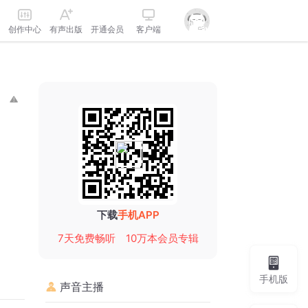
创作中心
有声出版
开通会员
客户端
下载
手机APP
7天免费畅听
10万本会员专辑
手机版
声音主播