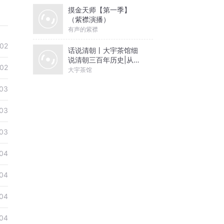
摸金天师【第一季】
（紫襟演播）
有声的紫襟
02
话说清朝丨大宇茶馆细
说清朝三百年历史|从努
02
尔哈赤到末代皇帝溥仪|
大宇茶馆
康熙雍正乾隆
03
03
03
04
04
04
04