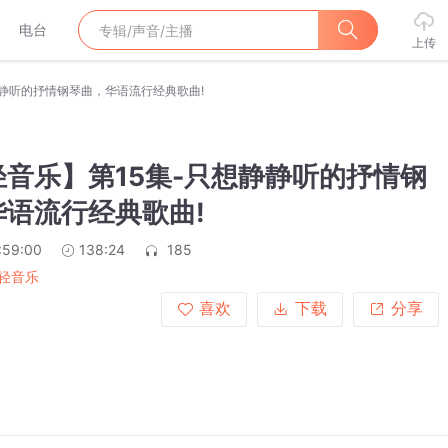
电台
上传
静静听的抒情钢琴曲，华语流行经典歌曲!
音乐】第15集-只想静静听的抒情钢
华语流行经典歌曲!
:59:00
138:24
185
轻音乐
喜欢
下载
分享