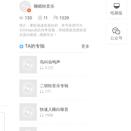
睡眠轻音乐
电脑版
130
11
1329
简介：
要听就选音质好的，本号音质均为
320kbps高比特率音频，持续更新优质轻音
乐及白噪音...感谢关注！
公众号
TA的专辑
更多
鸟叫虫鸣声
5.2万
二胡轻音乐专辑
771
快速入睡白噪音
1568