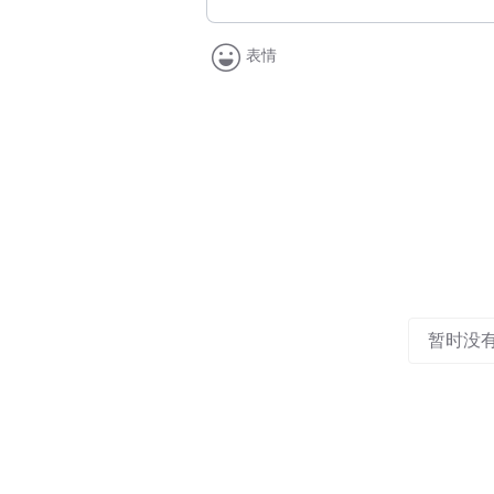
表情
暂时没