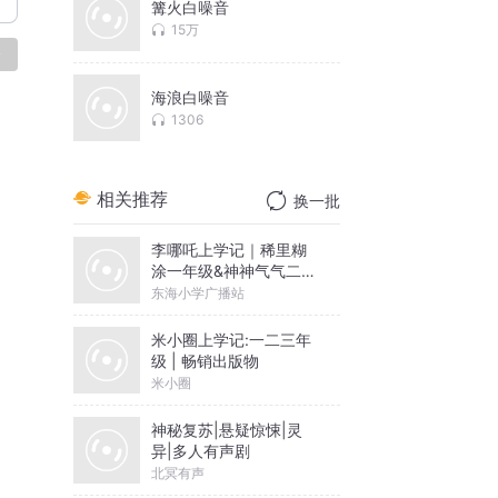
篝火白噪音
15万
论
海浪白噪音
1306
相关推荐
换一批
李哪吒上学记｜稀里糊
涂一年级&神神气气二年
级
东海小学广播站
米小圈上学记:一二三年
级 | 畅销出版物
米小圈
神秘复苏|悬疑惊悚|灵
异|多人有声剧
北冥有声