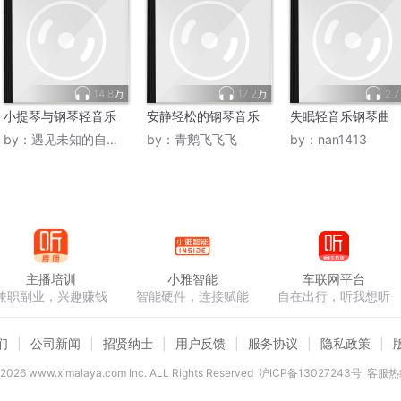
14.8万
17.2万
2.
小提琴与钢琴轻音乐
安静轻松的钢琴音乐
失眠轻音乐钢琴曲
by：
遇见未知的自己0000
by：
青鹅飞飞飞
by：
nan1413
主播培训
小雅智能
车联网平台
兼职副业，兴趣赚钱
智能硬件，连接赋能
自在出行，听我想听
们
公司新闻
招贤纳士
用户反馈
服务协议
隐私政策
2026
www.ximalaya.com lnc. ALL Rights Reserved
沪ICP备13027243号
客服热线