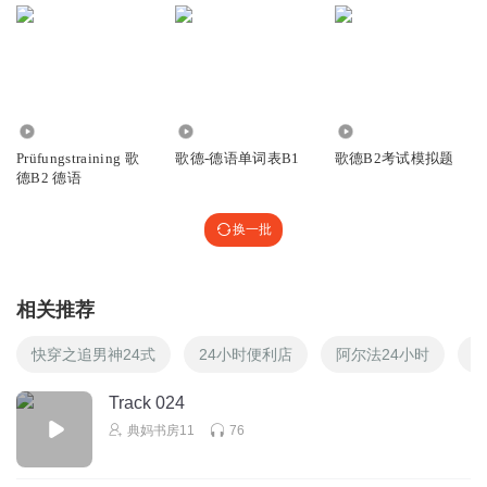
1935
7.11万
894
Prüfungstraining 歌
歌德-德语单词表B1
歌德B2考试模拟题
德B2 德语
换一批
相关推荐
快穿之追男神24式
24小时便利店
阿尔法24小时
哈
Track 024
典妈书房11
76