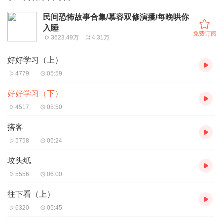
民间恐怖故事合集/慕容双修演播/每晚哄你
入睡
免费订阅
3623.49万
4.31万
好好学习（上）
4779
05:59
好好学习（下）
4517
05:50
搭客
5758
05:24
坟头纸
5556
06:00
往下看（上）
6320
05:45