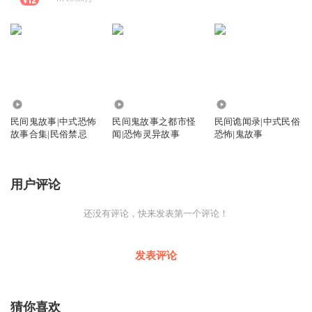
6.53万
2.00万
1.23万
民间鬼故事|中式恐怖
民间鬼故事之都市怪
民间诡闻录|中式民俗
故事合集|民俗禁忌
闻|恐怖灵异故事
恐怖|鬼故事
用户评论
还没有评论，快来发表第一个评论！
发表评论
猜你喜欢