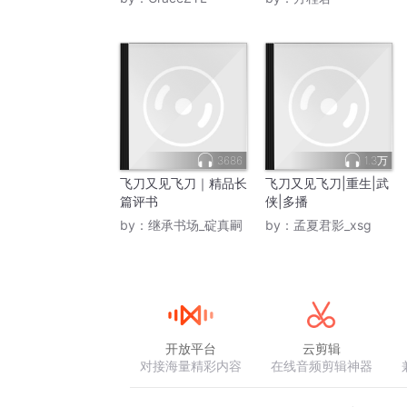
3686
1.3万
飞刀又见飞刀｜精品长
飞刀又见飞刀|重生|武
篇评书
侠|多播
by：
继承书场_碇真嗣
by：
孟夏君影_xsg
开放平台
云剪辑
对接海量精彩内容
在线音频剪辑神器