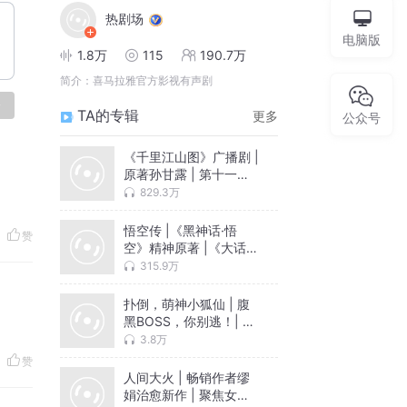
热剧场
电脑版
1.8万
115
190.7万
简介：
喜马拉雅官方影视有声剧
论
TA的专辑
更多
公众号
《千里江山图》广播剧 |
原著孙甘露 | 第十一届
茅盾文学奖获奖作品 |
829.3万
入选中国好书｜刘擎&马
伯庸推荐 | SMG侧耳工
悟空传 |《黑神话·悟
赞
作室制作 | 谍战精品
空》精神原著 |《大话西
游》配音团队领衔 | 今
315.9万
何在著 | 西游记新编
扑倒，萌神小狐仙 | 腹
黑BOSS，你别逃！| 不
要放弃治疗 | 睡懒觉的
3.8万
喵作品言情合集
赞
人间大火 | 畅销作者缪
娟治愈新作 | 聚焦女性