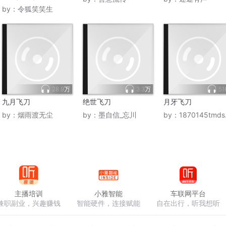
by：
令狐笑笑生
28.9万
3.3万
51
九月飞刀
绝世飞刀
月牙飞刀
by：
烟雨渡无尘
by：
墨自信_忘川
by：
1870145tmds浩然正气
主播培训
小雅智能
车联网平台
兼职副业，兴趣赚钱
智能硬件，连接赋能
自在出行，听我想听