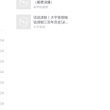
（紫襟演播）
有声的紫襟
话说清朝丨大宇茶馆细
说清朝三百年历史|从努
尔哈赤到末代皇帝溥仪|
大宇茶馆
康熙雍正乾隆
04
04
04
04
04
04
04