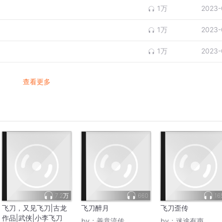
1万
2023-
1万
2023-
1万
2023-
查看更多
7.2万
660
16
飞刀，又见飞刀|古龙
飞刀醉月
飞刀歪传
作品|武侠|小李飞刀
by：
善意流传
by：
迷途有声