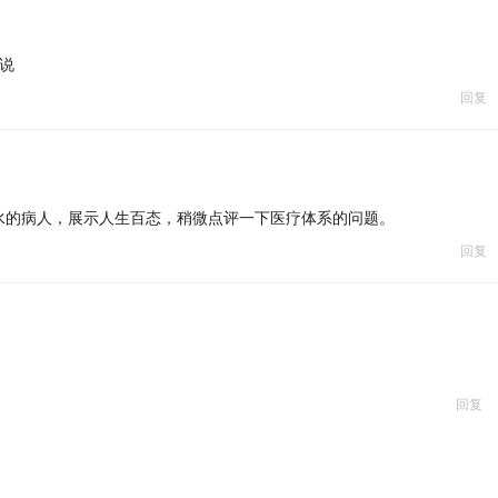
说
回复
水的病人，展示人生百态，稍微点评一下医疗体系的问题。
回复
回复