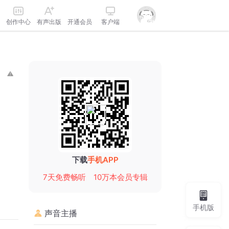
创作中心
有声出版
开通会员
客户端
下载
手机APP
7天免费畅听
10万本会员专辑
手机版
声音主播