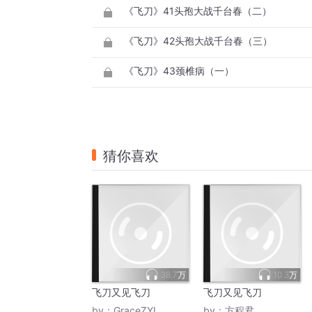
《飞刀》41头孢大战千台春（二）
《飞刀》42头孢大战千台春（三）
《飞刀》43颈椎病（一）
猜你喜欢
38.7万
10.3万
飞刀又见飞刀
飞刀又见飞刀
by：
GraceZYL
by：
方程君