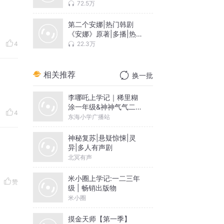
成长 | 咪咕杯IP赛道金
72.5万
奖 | 同名影视剧高热改
编中
第二个安娜|热门韩剧
《安娜》原著|多播|热度
破15亿
22.3万
4
相关推荐
换一批
李哪吒上学记｜稀里糊
涂一年级&神神气气二年
4
级
东海小学广播站
神秘复苏|悬疑惊悚|灵
异|多人有声剧
北冥有声
米小圈上学记:一二三年
赞
级 | 畅销出版物
米小圈
摸金天师【第一季】