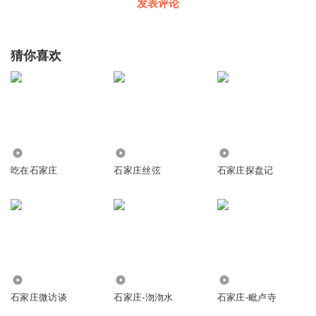
发表评论
猜你喜欢
5924
19.60万
1.99万
吃在石家庄
石家庄丝弦
石家庄探盘记
3912
7924
7167
石家庄微访谈
石家庄-沕沕水
石家庄-毗卢寺