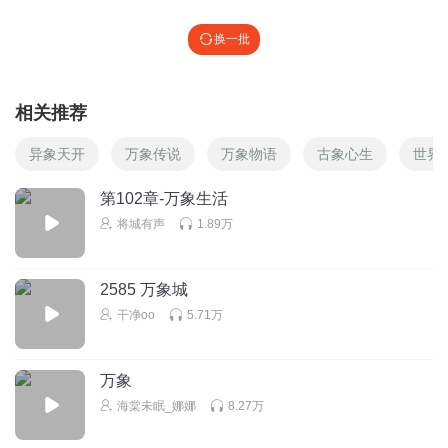
换一批
相关推荐
异象天开
万象传说
万象物语
古象心生
世界
第102章-万象生活
将城有声
1.89万
2585 万象城
干净oo
5.71万
万象
海棠未眠_娜娜
8.27万