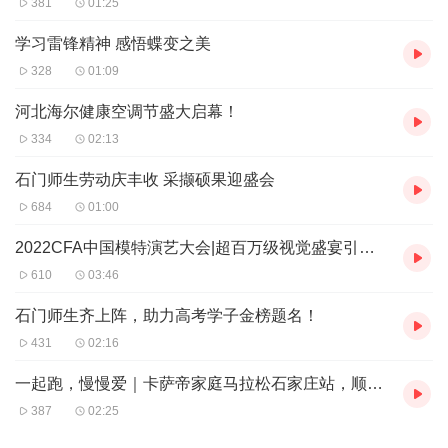
381
01:25
学习雷锋精神 感悟蝶变之美
328
01:09
河北海尔健康空调节盛大启幕！
334
02:13
石门师生劳动庆丰收 采撷硕果迎盛会
684
01:00
2022CFA中国模特演艺大会|超百万级视觉盛宴引爆今夏！
610
03:46
石门师生齐上阵，助力高考学子金榜题名！
431
02:16
一起跑，慢慢爱｜卡萨帝家庭马拉松石家庄站，顺利完赛！
387
02:25