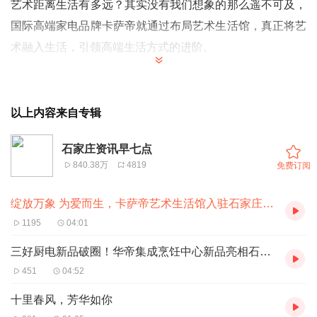
艺术距离生活有多远？其实没有我们想象的那么遥不可及
，
国际高端家电品牌卡萨帝就通过布局艺术生活馆，真正将艺
术融入生活，引领高端生活方式的进阶。
4
月
2
2
日，卡萨帝艺术生活馆在
石家庄万象城盛大
开业
，
入
驻
高端购物中心的卡萨帝艺术生活馆，使
消费市场
“从高端
以上内容来自专辑
家电、高端场景，到高端生活方式”的
全面升级
。
260㎡
的艺
石家庄资讯早七点
术生活馆中，由产品到理念无一不在传递优雅、从容的
“卡
840.38万
4819
免费订阅
萨帝式”生活，引导更多高端家庭步入有情感、有温度的艺
术化阶段。
绽放万象 为爱而生，卡萨帝艺术生活馆入驻石家庄万象城
...
1195
04:01
三好厨电新品破圈！华帝集成烹饪中心新品亮相石家庄
451
04:52
十里春风，芳华如你