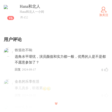
01:11:24 综艺幻象如何消费一个行业，又如何掩盖背后的
Hana和北人
真实
Hana和北人一小间
加关注
452
01:21:52 令人心动的offer5 - 编导季！
01:34:29 综艺道德：实事求是，还是编织一个完美世界？
01:40:23 代餐、「奶嘴乐」、向下收割才是素人综艺的本
用户评论
质？
铁笛吹不响
选角水平堪忧，演员颜值和实力都一般，优秀的人是不是都
不愿意参加了？
回复
2024-09-17
0
金名的乐享生活
事儿真多，听着累
回复
2024-09-18
0
哈密瓜要甜