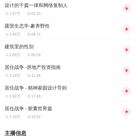
设计的千篇一律和网络复制人
论足，这些评论是将他们整体作为「综艺制作的客体」来看待，而
不是针对其独立个体、人格。我们钦佩每一位参加者的勇气和才
1.67万
05:15
华，如有不慎冒犯，在此致歉。
露营生态学-豢养野性
1.94万
06:21
时间轴 Timeline：
建筑里的性别
2.65万
00:24
03:02 令人心动的offer如何选角？
居住战争 -房地产投资指南
10:38 一档职场节目，居然颜值即正义？
3.14万
11:39
19:30 什么是全星、全素、半星半素？
居住战争 - 精神家园设计导则
28:05 彻底撕破建筑行业（心动的offer限定版）的虚假面
1.92万
17:46
具！
居住战争 - 胶囊世界篇
43:20 高价值感+高消耗，设计师如何可持续生存？
2.18万
18:02
58:00 是造星，也是剧本杀，但不是职场现实
主播信息