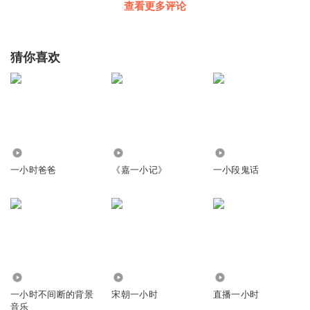
讨论内容还行，不过被说成是坨大便
查看更多评论
回复
2024-09-14
0
猜你喜欢
3506
675
84
一小时爸爸
《嘉一小记》
一小段鬼话
120
8.75万
2697
一小时不间断的背景
宋朝一小时
直播一小时
音乐