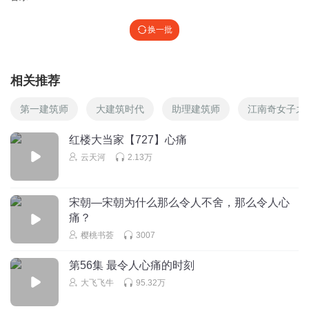
换一批
相关推荐
第一建筑师
大建筑时代
助理建筑师
江南奇女子之
红楼大当家【727】心痛
云天河
2.13万
宋朝—宋朝为什么那么令人不舍，那么令人心
痛？
樱桃书荟
3007
第56集 最令人心痛的时刻
大飞飞牛
95.32万