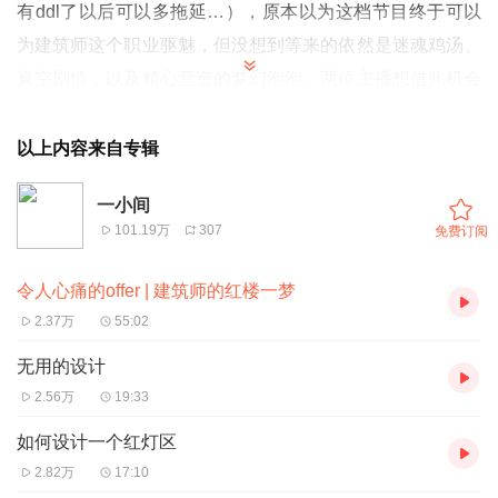
有ddl了以后可以多拖延…），原本以为这档节目终于可以
为建筑师这个职业驱魅，但没想到等来的依然是迷魂鸡汤、
真空剧情，以及精心营造的梦幻泡泡。两位主播想借此机会
闪现回归，不仅要忍痛直视自己的职业，也要直面被各种综
艺全面消费、留下一地「奶嘴乐」的世界。
以上内容来自专辑
我们特邀小伙伴阿宁——「令人心动的offer」选角导演，一
一小间
起来愉快地吃吃瓜、吐吐槽，顺便聊聊节目幕后以及30+职
101.19万
307
免费订阅
场中年人的真实世界。
令人心痛的offer | 建筑师的红楼一梦
「建筑师」一直被称为高价值感职业，但实际境遇又是如何
2.37万
55:02
呢？这类综艺节目背后，都有什么精密的算计？而谁，又手
无用的设计
握剧本？实习生在台前的光鲜亮丽如何掩盖真实职场的虚无
2.56万
19:33
感？详情请收听本期节目，也祝愿大家在工作和生活中都能
找到自己真正的sparkle。
如何设计一个红灯区
2.82万
17:10
*聊天中不可避免地对「令人心动的offer」的节目参加者进行了评头