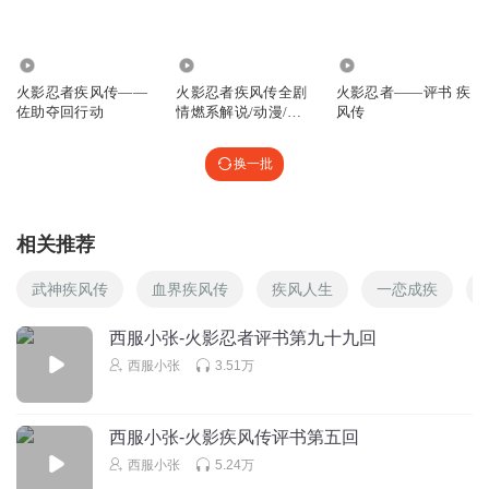
西服小张
回复 @
钟翌祺
:
那是
1.66万
2.77万
369.53万
火影忍者疾风传——
火影忍者疾风传全剧
火影忍者——评书 疾
听友500756443
佐助夺回行动
情燃系解说/动漫/忍
风传
者之路
好
回复
换一批
2024-02-20
0
曾经有过遗憾
相关推荐
回复
2023-05-28
0
武神疾风传
血界疾风传
疾风人生
一恋成疾
我家吗
西服小张-火影忍者评书第九十九回
good
西服小张
3.51万
回复
2023-05-03
0
西服小张-火影疾风传评书第五回
听友325490064
西服小张
5.24万
怎么要会员了