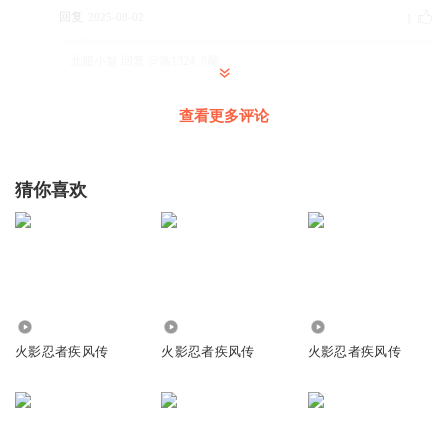
回复
2025-08-02
1
北服小翁
回复 @
洛1324
:
6😁
查看更多评论
听友396425535
马上就一百回了
回复
2023-04-26
3
猜你喜欢
佟筱娅圈外男友
斌哥最近更新速度太感人了
回复
2023-04-27
2
行杭航
回复 @
佟筱娅圈外男友
:
鸡
11.16万
11.35万
4.35万
火影忍者疾风传
火影忍者疾风传
火影忍者疾风传
钟翌祺
最近斌哥更新挺快啊
回复
2023-05-04
1