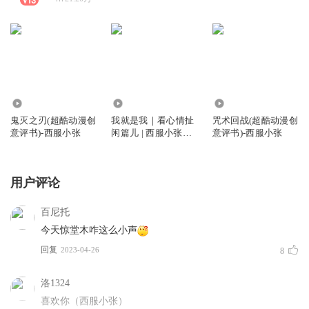
110.92万
187.09万
40.53万
鬼灭之刃(超酷动漫创
我就是我｜看心情扯
咒术回战(超酷动漫创
意评书)-西服小张
闲篇儿 | 西服小张｜
意评书)-西服小张
播客
用户评论
百尼托
今天惊堂木咋这么小声
回复
2023-04-26
8
洛1324
喜欢你（西服小张）