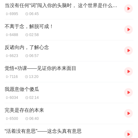
而是你来描述才有了某事。
当没有任何“词”闯入你的头脑时， 这个世界是什么样子？
若不描述不足以有事，
6995
06:45
若不命名不至于有物。
不离于念，解脱可成！
风不定义前风是什么？
6488
02:58
树未命名前树是何物？
如果你来到一个完全陌生的星球，
反诸向内，了解心念
6623
06:57
你会看见什么？
微笑未被诠释前微笑里有什么？
觉悟+功课——见证你的本来面目
哭泣未被予名前哭泣是什么？
7116
13:20
如果你是地球上出现的第一个人类来到今天，
我愿意做个傻瓜
你能知道什么？
6034
02:14
有什么可知的？
完美是存在的本来
是心创造了它认知里的世界，
6500
06:40
它未创造之前的那个世界，
你可曾见过？
“活着没有意思”——这念头真有意思