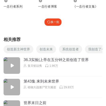
1608
5.75万
19.47万
一念行者系列
一念行者博客
《一念行者文集》
换一批
相关推荐
创造新主神世界
创造未来
系统创造者
我创造了一
36.3实验|上帝在五分钟之前创造了世界
复旦郁喆隽
1.96万
第43集 来到未来世界
植物大战僵尸官方频道
29.93万
世界末日之前