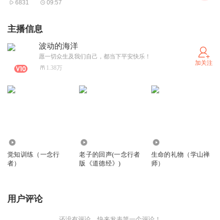
你可曾到过？
6831
09:57
～
主播信息
若你见过，
波动的海洋
若你到过，
愿一切众生及我们自己，都当下平安快乐！
若你生活在那里，可免于
加关注
1.38万
心创造的虚相所带来的欺骗及苦。
72.71万
12.67万
1.29万
觉知训练（一念行
老子的回声(一念行者
生命的礼物（学山禅
者）
版《道德经》)
师）
用户评论
还没有评论，快来发表第一个评论！