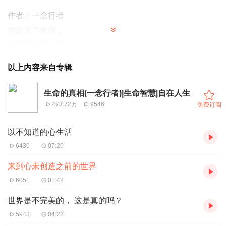
作者：一念行者
你定义了疾病，
然后才有了疾病；
你定义了癌症，
以上内容来自专辑
然后才有了癌症。
你定义了发疯，
生命的真相(一念行者)|生命智慧|自在人生
473.72万
9546
免费订阅
才有了发疯；
你定义了巨婴，
以不知道的心生活
才有了巨婴。
6430
07:20
你用笔画某个东西，
来到心未创造之前的世界
才有了画；
6051
01:42
你的心化某个幻象，
才有了某种现象。
世界是不完美的， 这是真的吗？
不是有了某事你来描述，
5943
04:22