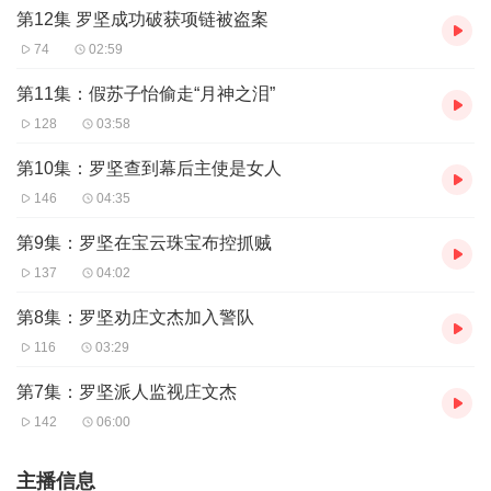
第12集 罗坚成功破获项链被盗案
74
02:59
第11集：假苏子怡偷走“月神之泪”
128
03:58
第10集：罗坚查到幕后主使是女人
146
04:35
第9集：罗坚在宝云珠宝布控抓贼
137
04:02
第8集：罗坚劝庄文杰加入警队
116
03:29
第7集：罗坚派人监视庄文杰
142
06:00
主播信息