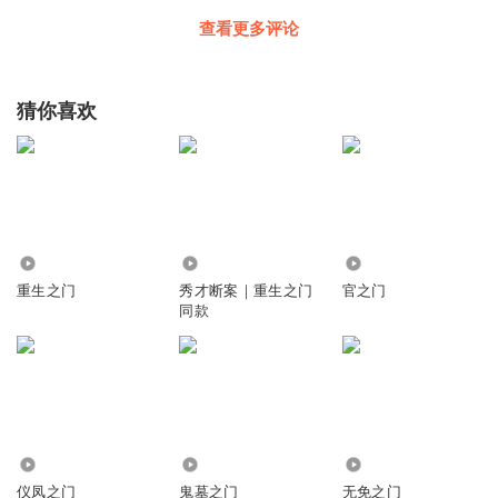
查看更多评论
猜你喜欢
1555
1.64万
456.49万
重生之门
秀才断案｜重生之门
官之门
同款
5004
64.70万
4502
仪凤之门
鬼墓之门
无免之门