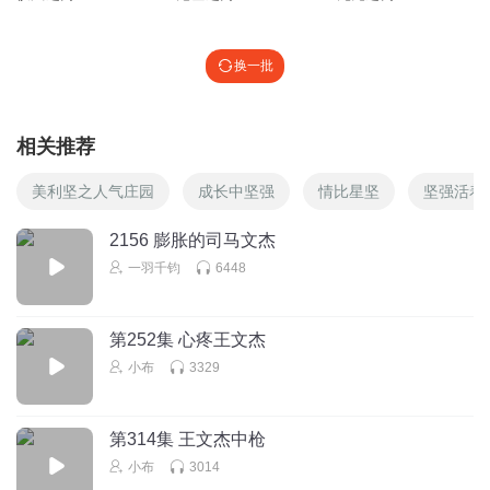
换一批
相关推荐
美利坚之人气庄园
成长中坚强
情比星坚
坚强活着
2156 膨胀的司马文杰
一羽千钧
6448
第252集 心疼王文杰
小布
3329
第314集 王文杰中枪
小布
3014