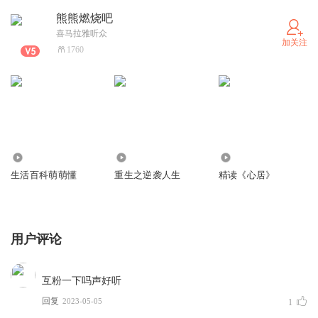
熊熊燃烧吧
喜马拉雅听众
加关注
1760
23
118
259
生活百科萌萌懂
重生之逆袭人生
精读《心居》
用户评论
互粉一下吗声好听
回复
2023-05-05
1