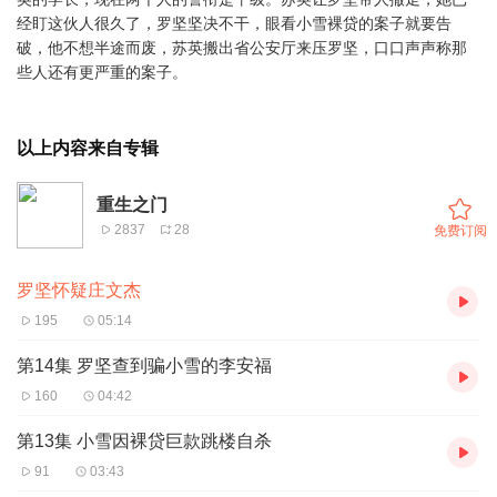
经盯这伙人很久了，罗坚坚决不干，眼看小雪裸贷的案子就要告
破，他不想半途而废，苏英搬出省公安厅来压罗坚，口口声声称那
些人还有更严重的案子。
以上内容来自专辑
重生之门
2837
28
免费订阅
罗坚怀疑庄文杰
195
05:14
第14集 罗坚查到骗小雪的李安福
160
04:42
第13集 小雪因裸贷巨款跳楼自杀
91
03:43