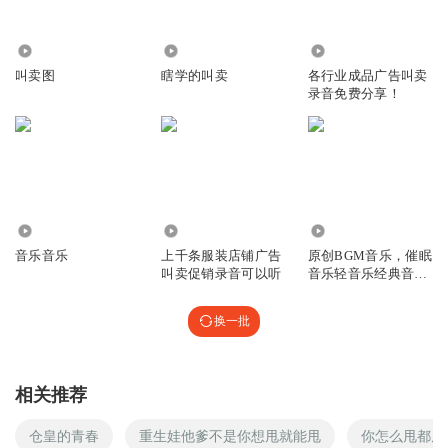
20.51万
9344
76.36万
叫卖图
瞎学的叫卖
各行业成品广告叫卖
录音免费分享！
40.53万
11.80万
7.06万
音乐音乐
上千条服装店铺广告
原创BGM音乐，催眠
叫卖促销录音可以听
音乐轻音乐经典音乐
睡眠音乐
换一批
相关推荐
仓皇的青春
重生娃他爹不是你想甩就能甩
你怎么甩都甩