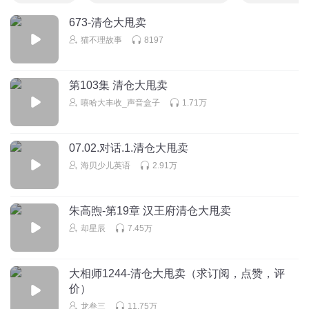
673-清仓大甩卖
猫不理故事
8197
第103集 清仓大甩卖
嘻哈大丰收_声音盒子
1.71万
07.02.对话.1.清仓大甩卖
海贝少儿英语
2.91万
朱高煦-第19章 汉王府清仓大甩卖
却星辰
7.45万
大相师1244-清仓大甩卖（求订阅，点赞，评
价）
龙叁三
11.75万