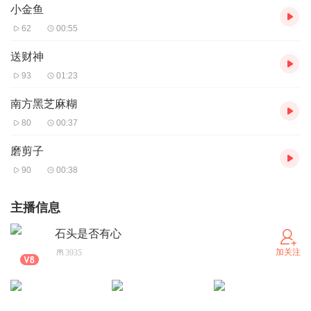
小金鱼
62
00:55
送财神
93
01:23
南方黑芝麻糊
80
00:37
磨剪子
90
00:38
主播信息
石头是否有心
加关注
3935