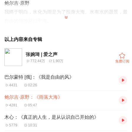
鲍尔吉·原野
我终于明白，水化为雨是为了投身大海。水有水的愿景，最
自由的领地莫过于海。
雨落海里，才伸手就有海的千万只手抓住它，一起荡漾。谁
说荡漾不是自由？自由正在随波逐流，“应无所住而生其
以上内容来自专辑
心”。
张婉琦 | 爱之声
雨在海里见到了无边的兄弟姐妹，它们被称为海水，可以
772.44万
1.90万
免费订阅
绿、可以蓝、可以灰，夜晚变成半透明的琉璃黑。
雨落进海里就开始周游世界的旅程，从不担心干涸。
巴尔蒙特 [俄]：《我是自由的风》
我在泰国南部皮皮岛潜泳，才知道海底有比陆上更美的景
4431
02:26
物。红色如盆景的珊瑚遍地都是，白珊瑚像不透明的冰糖。
鲍尔吉·原野：《雨落大海》
绚丽的热带鱼游来游去，一鱼眼神天真，一鱼唇如梦露。它
4281
05:47
们幼稚地、梦幻地游动，并不问自己往哪里游，就像鸟飞也
木心：《真正的人生，是从认识自己开始的》
不知自己往哪飞。
5779
10:31
人到了海底却成了怪物，胳膊腿儿太长，没有美丽的鳞而只