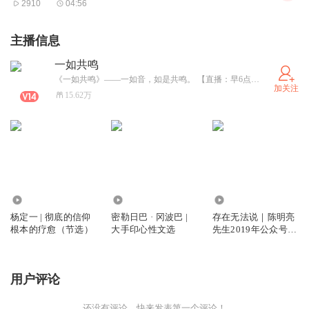
2910
04:56
单调。
海里一片斑斓，上帝造海底世界的时候，手边的色彩富裕。
主播信息
雨水跳进海里游泳，它们没有淹死的恐惧。雨水最怕落在黄
一如共鸣
土高坡，“啪”，一半蒸发，一半被土吸走，雨就这么死的，
《一如共鸣》——一如音，如是共鸣。 【直播：早6点—7.30分】
加关注
就义。
15.62万
雨在海里见到城墙般的巨浪，它不知道水还可以造出城墙，
转瞬垮塌，变成浪的雕堡、浪的山峰。
雨点从浪尖往下看，谷底深不可测，雨冲下去依然是水。浪
用怀抱兜着所有的水，摔不死也砸不扁。雨在浪里东奔西
走，四海为家。
2.88万
2017
10.40万
雨在云里遨游时，往下看海如万顷碧玉，它不知那是海，但
杨定一 | 彻底的信仰
密勒日巴 · 冈波巴 |
存在无法说｜陈明亮
根本的疗愈（节选）
大手印心性文选
先生2019年公众号文
不是树也不是土。
章
雨接近了海，感受到透明的风的拨弄。风把雨混和编队，像
用户评论
撒黄豆一样撒进海里。海的脸溅出一层麻子，被风抚平。
海鸥在浪尖叼着鱼飞，涛冲到最高，卷起纷乱的白边。俯瞰
还没有评论，快来发表第一个评论！