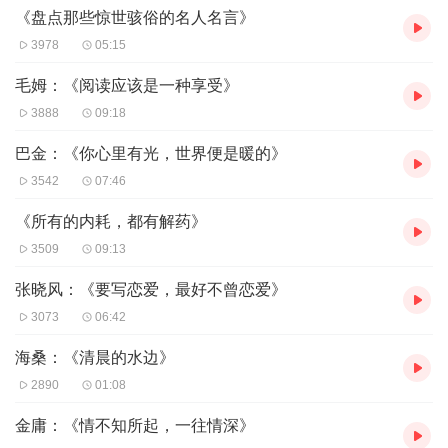
有裤衩，脑袋戴着泳镜和长鼻子呼吸器。可怜的鱼和贝类以
《盘点那些惊世骇俗的名人名言》
为人就长这德性，这真是误会。
3978
05:15
我巴不得卸下呼吸器给它们展示嘴脸，但不行，还没修练到
毛姆：《阅读应该是一种享受》
那个份儿上，还得呼吸压缩氧气，还没掌握用鳃分解水里氧
3888
09:18
气的要领。
巴金：《你心里有光，世界便是暖的》
海底美呵，比九寨沟和西湖都美。假如我有机会当上一个军
3542
07:46
阀，就把军阀府邸修在海底，找我办事的人要穿潜水服游过
《所有的内耗，都有解药》
来。
3509
09:13
海里的细砂雪白柔软，海葵像花儿摇摆，连章鱼也把自己开
成了一朵花。
张晓风：《要写恋爱，最好不曾恋爱》
上帝造海底之时分外用心，发挥了美术家全部的匠心。
3073
06:42
石头、草、贝壳和鱼的色彩都那么鲜明，像鹦鹉满天飞。上
海桑：《清晨的水边》
帝造人为什么留一手？没让人像鸟和鱼那么漂亮。
2890
01:08
人，无论黄人、黑人、白人，色调都挺闷，除了眼睛和须
金庸：《情不知所起，一往情深》
发，其余的皮肤都是单色，要靠衣服胡穿乱戴，表示自己不