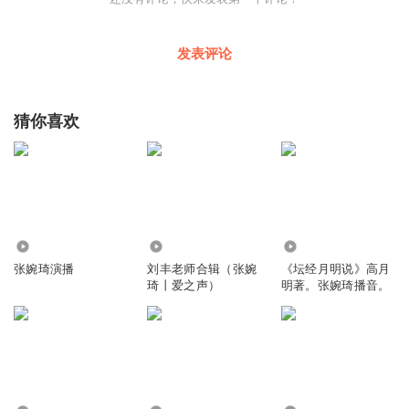
海，看不清它的图案。
大海没有耐心把一张画画完，画一半就抹去另画，象形的图
发表评论
案转为抽象的图案。雨钻进海里，舒服啊。
海水清凉，雨抱着鲸鱼的身体潜入海水最深处，鱼群的腹侧
猜你喜欢
如闪闪的刀光，海草头发飞旋似女巫。
往上看，太阳融化了，像蛋黄摊在海的外层，晃晃悠悠。海
里不需要视力，不需要躲藏。
水是水的枕头和被褥，不怕蒸发，雨水进入大海之后不再想
念陆地。
1150
67.57万
7725
张婉琦演播
刘丰老师合辑（张婉
《坛经月明说》高月
琦丨爱之声）
明著。张婉琦播音。