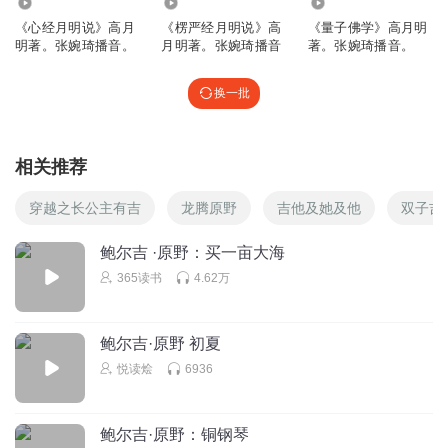
719
1268
2746
《心经月明说》高月
《楞严经月明说》高
《量子佛学》高月明
明著。张婉琦播音。
月明著。张婉琦播音
著。张婉琦播音。
换一批
相关推荐
穿越之长公主有吉
龙腾原野
吉他及她及他
双子吉
鲍尔吉 ·原野：买一亩大海
365读书
4.62万
鲍尔吉·原野 初夏
悦读烩
6936
鲍尔吉·原野：铜钢琴