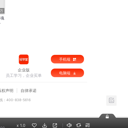
4万
《魂
★
手机端
企业版
电脑端
员工学习，企业买单
版权声明
自律承诺
：400-838-5616
x
1.0
:00