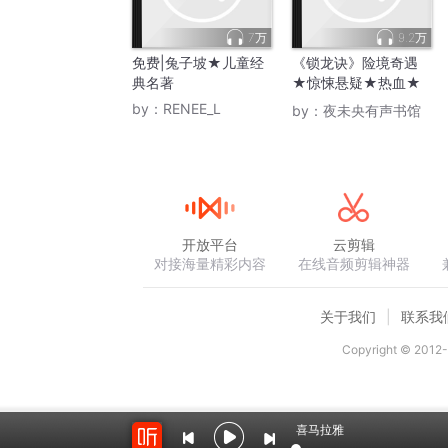
7万
9.2万
免费|兔子坡★儿童经
《锁龙诀》险境奇遇
典名著
★惊悚悬疑★热血★
男频★免费畅听
by：
RENEE_L
by：
夜未央有声书馆
开放平台
云剪辑
对接海量精彩内容
在线音频剪辑神器
关于我们
联系我
Copyright © 2012-
喜马拉雅