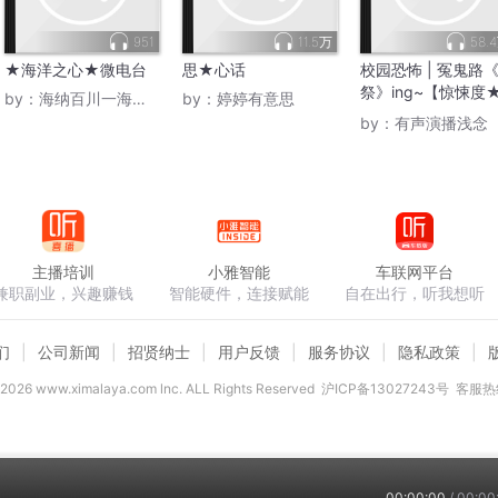
951
11.5万
58.
★海洋之心★微电台
思★心话
校园恐怖 | 冤鬼路
祭》ing~【惊悚度
by：
海纳百川一海洋老师
by：
婷婷有意思
★ ★ ★】
by：
有声演播浅念
主播培训
小雅智能
车联网平台
兼职副业，兴趣赚钱
智能硬件，连接赋能
自在出行，听我想听
们
公司新闻
招贤纳士
用户反馈
服务协议
隐私政策
2026
www.ximalaya.com lnc. ALL Rights Reserved
沪ICP备13027243号
客服热线
00:00:00
/
00:00