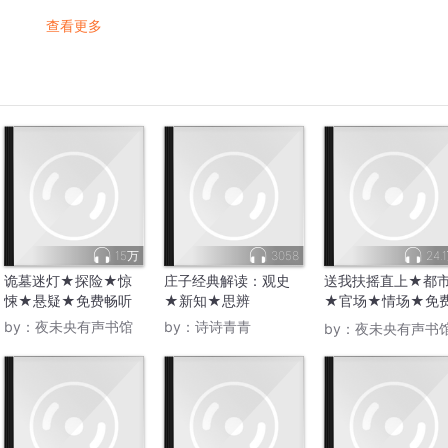
查看更多
15万
3058
24.
诡墓迷灯★探险★惊
庄子经典解读：观史
送我扶摇直上★都
悚★悬疑★免费畅听
★新知★思辨
★官场★情场★免
畅听
by：
夜未央有声书馆
by：
诗诗青青
by：
夜未央有声书