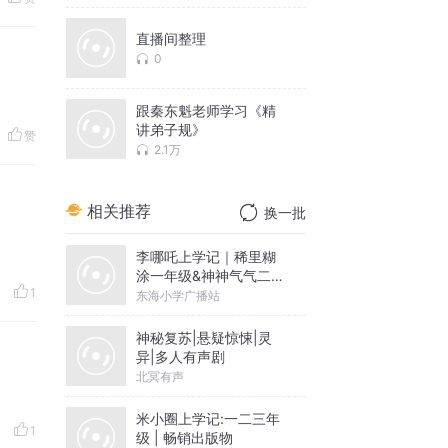
直播间整理
0
跟秦东魁老师学习《精
讲弟子规》
赞
2.1万
相关推荐
换一批
李哪吒上学记｜稀里糊
涂一年级&神神气气二年
1
级
东海小学广播站
神秘复苏|悬疑惊悚|灵
异|多人有声剧
北冥有声
米小圈上学记:一二三年
1
级 | 畅销出版物