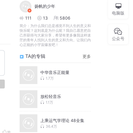
扬帆的少年
电脑版
111
13
5806
简介：
为什么我们总是感觉不到人生的意义和
快乐呢？这到底是为什么呢？我自己愿意把自
己所获得与大家分享，希望有更多像我这样迷
公众号
茫的青年人找到人生的意义和方向。让我们内
心正能的小宇宙爆发吧！
TA的专辑
更多
中华音乐正能量
1.7万
论
放松轻音乐
1.1万
上乘运气学理论 48全集
36.4万
赞