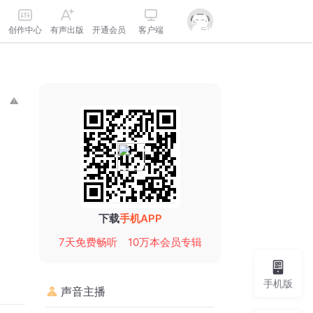
创作中心
有声出版
开通会员
客户端
下载
手机APP
7天免费畅听
10万本会员专辑
手机版
声音主播