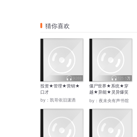
猜你喜欢
9268
125.5万
投资★管理★营销★
僵尸世界★系统★穿
口才
越★异能★灵异爆笑
★免费畅听
by：
凯哥依旧潇洒
by：
夜未央有声书馆