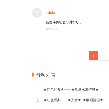
ndsfz
跟着伴奏唱音乐才好听。
2021-08
1
2
音频列表
★红色经典★——★洪湖水浪打浪★
1
★红色经典——★儿童★ ★歌唱祖国★
2