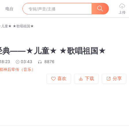
电台
上传
★儿童★ ★歌唱祖国★
经典——★儿童★ ★歌唱祖国★
18:23
03:43
8876
精神后辈传（音乐）
喜欢
下载
分享