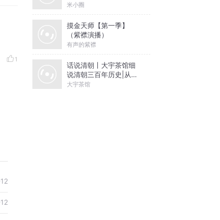
米小圈
摸金天师【第一季】
（紫襟演播）
有声的紫襟
1
话说清朝丨大宇茶馆细
说清朝三百年历史|从努
尔哈赤到末代皇帝溥仪|
大宇茶馆
康熙雍正乾隆
-12
-12