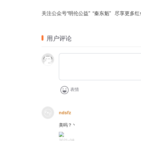
关注公众号“明伦公益”  “秦东魁”   尽享更多
用户评论
表情
ndsfz
美吗？丶
2021-08