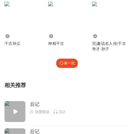
3042
40.57万
2000
千古玦尘
神相千古
完|趣说名人传|千古
奇才·孙子
换一批
相关推荐
后记
珍爱朗读
312
后记