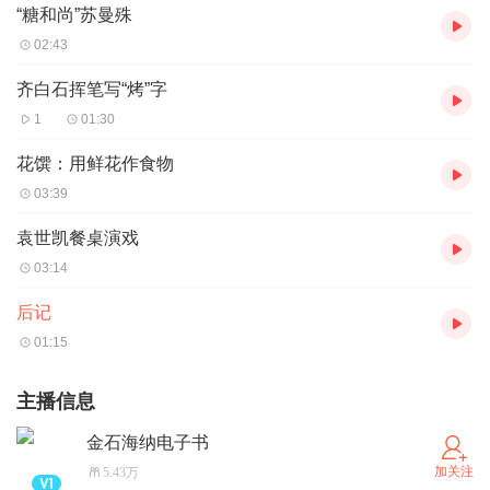
“糖和尚”苏曼殊
02:43
齐白石挥笔写“烤”字
1
01:30
花馔：用鲜花作食物
03:39
袁世凯餐桌演戏
03:14
后记
01:15
主播信息
金石海纳电子书
加关注
5.43万