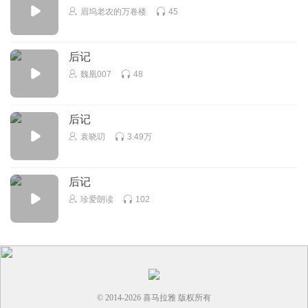
眉坞老农的万卷楼
45
后记
魏凰007
48
后记
袁晓叨
3.49万
后记
珍爱朗读
102
© 2014-
2026
喜马拉雅 版权所有