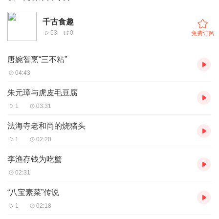
千古食趣
53
0
免费订阅
唐婉智烹“三不粘”
04:43
朱元璋与虎皮毛豆腐
1
03:31
法海寺老和尚的烧猪头
1
02:20
李渔存钱为吃蟹
02:31
“八宝素菜”传说
1
02:18