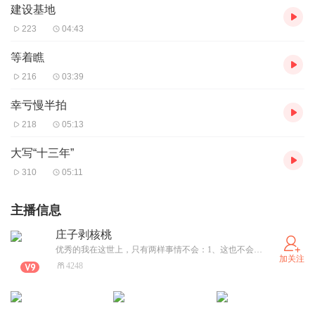
建设基地
223
04:43
等着瞧
216
03:39
幸亏慢半拍
218
05:13
大写“十三年”
310
05:11
主播信息
庄子剥核桃
优秀的我在这世上，只有两样事情不会：1、这也不会，2、那也不会。
加关注
4248