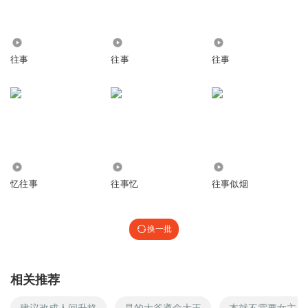
6805
3076
1477
往事
往事
往事
2383
931
1056
忆往事
往事忆
往事似烟
换一批
相关推荐
建议改成人间升格
是的大爷遵命大王
本就不需要女主