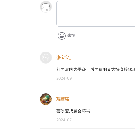
表情
张宝宝_
前面写的太墨迹，后面写的又太快直接猛
2024-09
瑞萱瑶
芸溪变成魔会坏吗
2024-07