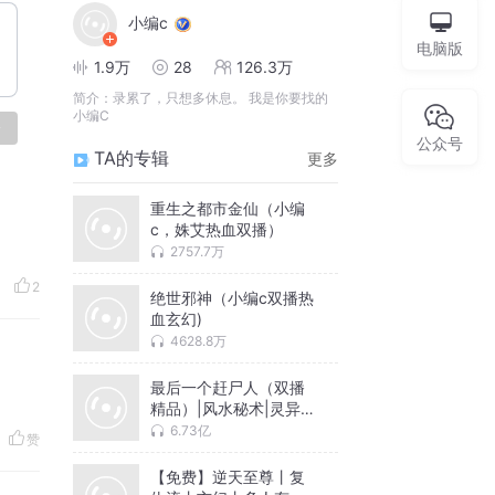
小编c
电脑版
1.9万
28
126.3万
简介：
录累了，只想多休息。 我是你要找的
小编C
论
公众号
TA的专辑
更多
重生之都市金仙（小编
c，姝艾热血双播）
2757.7万
2
绝世邪神（小编c双播热
血玄幻)
4628.8万
最后一个赶尸人（双播
精品）|风水秘术|灵异传
说
6.73亿
赞
【免费】逆天至尊丨复