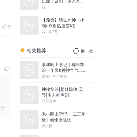
仇流丨玄幻丨多人有声
剧
2
【免费】绝世邪神（小
编c双播热血玄幻)
赞
18.7万
相关推荐
换一批
李哪吒上学记｜稀里糊
1
涂一年级&神神气气二年
级
东海小学广播站
神秘复苏|悬疑惊悚|灵
异|多人有声剧
北冥有声
赞
米小圈上学记:一二三年
级 | 畅销出版物
米小圈