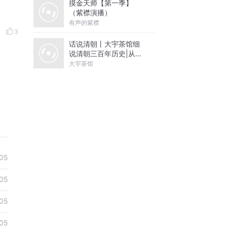
摸金天师【第一季】
（紫襟演播）
有声的紫襟
3
话说清朝丨大宇茶馆细
说清朝三百年历史|从努
尔哈赤到末代皇帝溥仪|
大宇茶馆
康熙雍正乾隆
05
05
05
05