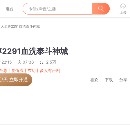
电台
上传
逆天至尊2291血洗泰斗神城
2291血洗泰斗神城
:22:15
07:38
2.5万
至尊丨复仇流丨玄幻丨多人有声剧
元/天 立即开通
喜欢
下载
分享