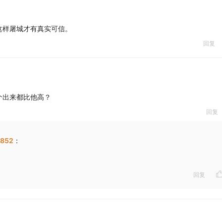
这样屠城才有真实可信。
回复
个出来都比他高？
回复
852
：
回复