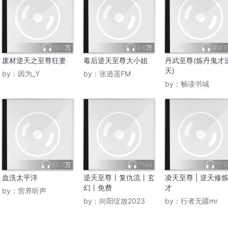
300万
2.6万
414.
废材逆天之至尊狂妻
毒后逆天至尊大小姐
丹武至尊(炼丹鬼才
天)
by：
因为_Y
by：
张逍遥FM
by：
畅读书城
58.2万
7164
17.
血洗太平洋
逆天至尊丨复仇流丨玄
凌天至尊 | 逆天修
幻丨免费
才
by：
营养听声
by：
向阳绽放2023
by：
行者无疆mr