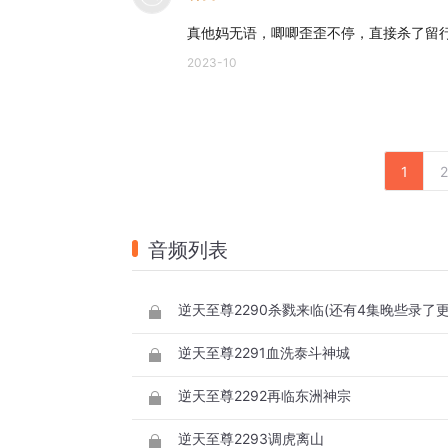
真他妈无语，唧唧歪歪不停，直接杀了留
2023-10
1
2
音频列表
逆天至尊2290杀戮来临(还有4集晚些录了更
逆天至尊2291血洗泰斗神城
逆天至尊2292再临东洲神宗
逆天至尊2293调虎离山