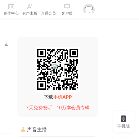
创作中心
有声出版
开通会员
客户端
下载
手机APP
7天免费畅听
10万本会员专辑
手机版
声音主播