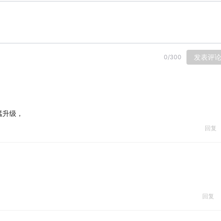
发表评
0
/
300
猛升级，
回复
回复