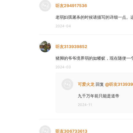
听友294917536
老弱妇孺屠杀的时候请描写的详细一点。
2024-04
听友313939852
猪脚的爷爷境界弱的如蝼蚁，现在随便一
2024-03
可爱火龙
回复
@
听友313939
九千万年前只能是道帝
2024-11
听友306733613