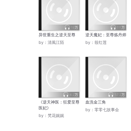
19万
111万
异世重生之逆天至尊
逆天魔妃：至尊炼丹师
by：
清風江陌
by：
筱红莲
4.2万
57.2万
《逆天神医：狂爱至尊
血洗金三角
医妃》
by：
零零七故事会
by：
梵花娓娓