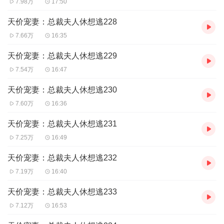
7.98万
17:50
人小娇妻》在各大平台一上线就取得了听友的好评认可。
天价宠妻：总裁夫人休想逃228
【购买须知】
7.66万
16:35
1.《天价宠妻：总裁夫人休想逃》为付费有声书，单集0.2
天价宠妻：总裁夫人休想逃229
7.54万
16:47
元，前10集免费试听，每天更新2集，敬请关注。
天价宠妻：总裁夫人休想逃230
2.在订阅或付费过程中，如有任何问题可在微信搜索公众号
7.60万
16:36
【bestxmly】或搜索【喜马拉雅付费精品】来随时咨询问
天价宠妻：总裁夫人休想逃231
题，也可以拨打客服电话：0514-82395811，客服小伙伴会
7.25万
16:49
为您贴心解答。
天价宠妻：总裁夫人休想逃232
7.19万
16:40
天价宠妻：总裁夫人休想逃233
7.12万
16:53