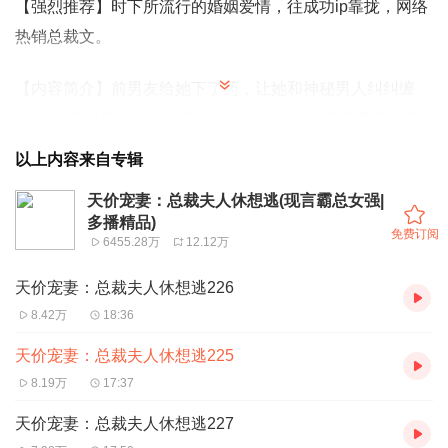
【强烈推荐】时下所流行的婚姻爱情，往成功ip靠拢，网络
热销总裁文。
【内容简介】前男友给她下了药，让她和神秘男人纠纠缠
缠。 为了报复，她嫁给了他，从此被他宠出了新高度。说
好的约法三章呢？为何他却对她各种撩？
“
以后我宠你。
”
他
以上内容来自专辑
在他耳边柔情似水，对她各种宠溺，可是原来他对她另有所
天价宠妻：总裁夫人休想逃(现言霸总女强|
图
....... “
离婚！
”
她得知真相，愤而离他而去，几年后，她的
多播精品)
免费订阅
出现再次惊艳了他的世界，可她不明白，他已经达到目的
6455.28万
12.12万
了，为何又一直折磨着自己，纠缠着自己
......
天价宠妻：总裁夫人休想逃226
8.42万
18:36
【主播/作者简介】
天价宠妻：总裁夫人休想逃225
原著：白茶。
8.19万
17:37
天价宠妻：总裁夫人休想逃227
主播：缈缈,畅读书城签约主播,代表作《先婚后宠：总裁大