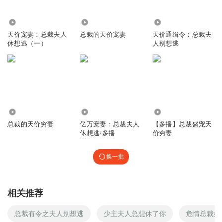
309.28万
425.74万
5.33万
瑶恩宝贝
天价宠妻：总裁夫人
总裁的天价宠妻
天价通缉令：总裁夫
女主是真的无聊 😂
休想逃（一）
人别想逃
回复
2019-12-12
2
1381978buru
糯糯的女声很迷人！可惜被渣男欺负！未知结果如何？急于
往下听！
484.83万
634
29.66万
回复
2022-07-31
1
总裁的天价穷妻
亿万宠妻：总裁夫人
【多播】总裁盛宠天
休想逃/多播
价穷妻
倾城楠女王316
史上最贱的女主
换一批
回复
2021-06-26
1
starhu24
相关推荐
又臭又长
总裁有令之夫人别想逃
少主夫人总想休了你
危情总裁娇
回复
2021-06-04
1