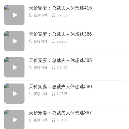
天价宠妻：总裁夫人休想逃416
Sunny5211
畅读书城
5.70万
225和226为啥颠倒了
回复
2020-05-27
1
天价宠妻：总裁夫人休想逃386
点点头爱摇头
畅读书城
5.72万
带皮榴莲全部撤柜
回复
2020-01-12
1
天价宠妻：总裁夫人休想逃385
畅读书城
5.74万
天价宠妻：总裁夫人休想逃380
畅读书城
6.26万
天价宠妻：总裁夫人休想逃367
畅读书城
6.81万