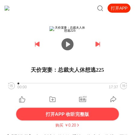
打开APP
天价宠妻：总裁夫人休想逃225
00:00
17:37
打开APP 收听完整版
购买 ￥
0.20