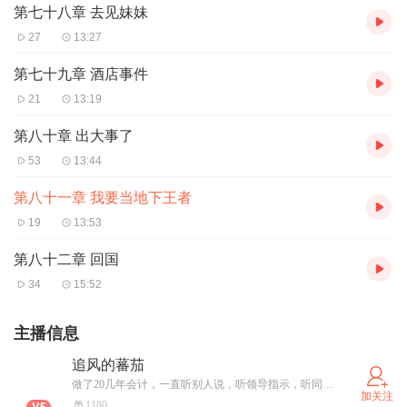
第七十八章 去见妹妹
27
13:27
第七十九章 酒店事件
21
13:19
第八十章 出大事了
53
13:44
第八十一章 我要当地下王者
19
13:53
第八十二章 回国
34
15:52
主播信息
追风的蕃茄
做了20几年会计，一直听别人说，听领导指示，听同事的报怨。自己不能多说一个字，和同事走太近，领导犯嘀咕。领导训斥人，是你这个心腹说的吧！我好想说话，于是我来了，喜马拉雅！
加关注
1180