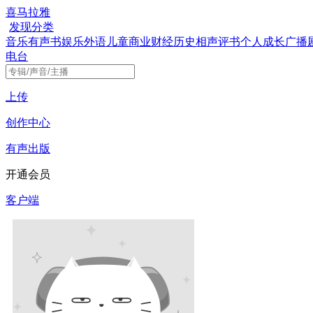
喜马拉雅
发现
分类
音乐
有声书
娱乐
外语
儿童
商业财经
历史
相声评书
个人成长
广播
电台
上传
创作中心
有声出版
开通会员
客户端