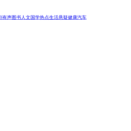
剧
有声图书
人文国学
热点
生活
悬疑
健康
汽车