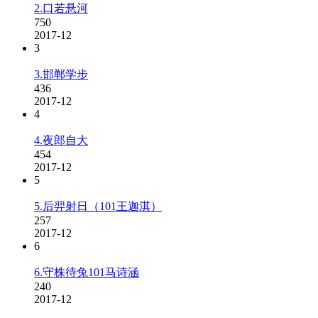
2.口若悬河
750
2017-12
3
3.邯郸学步
436
2017-12
4
4.夜郎自大
454
2017-12
5
5.后羿射日（101王迦淇）
257
2017-12
6
6.守株待兔101马诗涵
240
2017-12