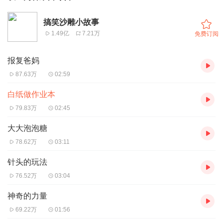
搞笑沙雕小故事
1.49亿
7.21万
免费订阅
报复爸妈
87.63万
02:59
白纸做作业本
79.83万
02:45
大大泡泡糖
78.62万
03:11
针头的玩法
76.52万
03:04
神奇的力量
69.22万
01:56