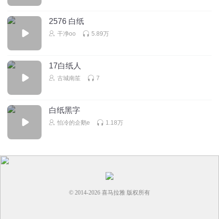
回复
2023-07-07
5
2576 白纸
孤独巫师s
回复 @
大帅逼逼
:
不是的，是搬运的
干净oo
5.89万
小空中
17白纸人
·
古城南笙
7
回复
2024-04-27
5
白纸黑字
1511303ufdm
怕冷的企鹅e
1.18万
哈
回复
2023-08-24
5
焦奕荣
© 2014-
2026
喜马拉雅 版权所有
回复
2023-07-14
5