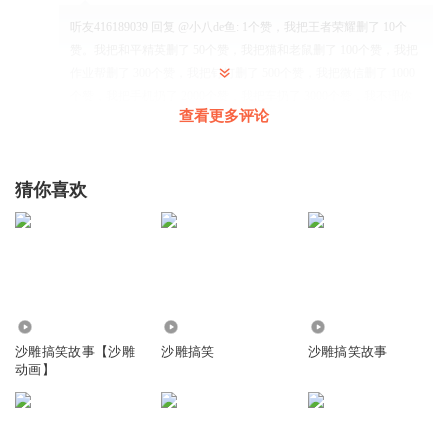
听友416189039
回复 @
小八de鱼
:
1个赞，我把王者荣耀删了 10个
赞。我把和平精英删了 50个赞，我把猫和老鼠删了 100个赞，我把
作业帮删了 300个赞，我把钉钉删了 500个赞，我把微信删了 1000
个赞，我把手机扔了 2000个赞，我把车扔了 3000个赞，我不理你
查看更多评论
了????
苏白粥学姐
猜你喜欢
回复
2023-10-14
14
13733323992
回复 @
苏白粥学姐
:
大美女
5.84万
23.16万
230.24万
听友502393706
沙雕搞笑故事【沙雕
沙雕搞笑
沙雕搞笑故事
刺激战场老玩家全体起立
动画】
回复
2024-04-06
14
凭愉悦
回复 @
听友502393706
:
起立