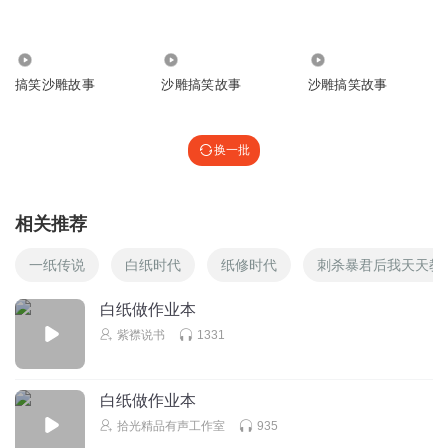
听友481434326
29.68万
7.78万
99.40万
拒绝
搞笑沙雕故事
沙雕搞笑故事
沙雕搞笑故事
回复
2023-09-01
3
换一批
惊奇大叔
回复 @
听友481434326
:
淑子妈妈
相关推荐
生存等级二不安全稳定少量十Level 13无限公可
一纸传说
白纸时代
纸修时代
刺杀暴君后我天天教
回复
2023-09-16
7
白纸做作业本
荷兰皇家航空的麦道11
回复 @
淑子妈妈
:
请问这个是level几和几🤬
紫襟说书
1331
😎😎😎
白纸做作业本
大帅逼逼
拾光精品有声工作室
935
每次最后都有抖音的声音，这是怎么回事？抄袭啊