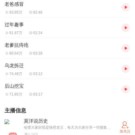
老爸感冒
93.95万
02:46
过年趣事
81.87万
02:24
老爹抗痔疮
80.64万
03:39
乌龙拆迁
74.48万
03:12
后山挖宝
71.85万
03:17
主播信息
莫洋说历史
哈喽大家好我是隔壁老王，每天为大家分享一些搜集的小故事，只为博你一笑，喜欢的朋友关注一下，同时也欢迎大家投稿
加关注
6.74万