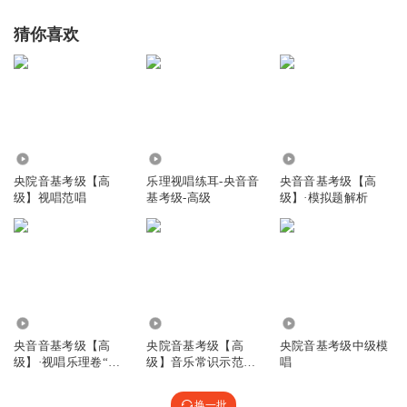
猜你喜欢
129.85万
3.85万
2567
央院音基考级【高
乐理视唱练耳-央音音
央音音基考级【高
级】视唱范唱
基考级-高级
级】·模拟题解析
6.61万
220.51万
1733
央音音基考级【高
央院音基考级【高
央院音基考级中级模
级】·视唱乐理卷“真
级】音乐常识示范曲
唱
音乐”
目
换一批