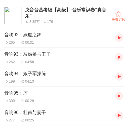
央音音基考级【高级】·音乐常识卷“真音
乐”
免费订阅
3.35万
179
音响92：妖魔之舞
265
00:31
音响93：灰姑娘与王子
262
04:58
音响94：娘子军操练
199
04:13
音响95：序
300
00:29
音响96：杜甫与妻子
277
00:25