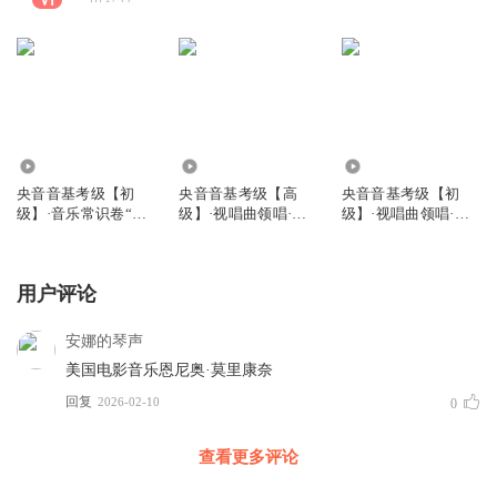
8.77万
7315
5539
央音音基考级【初
央音音基考级【高
央音音基考级【初
级】·音乐常识卷“真
级】·视唱曲领唱·清
级】·视唱曲领唱·模
音乐”
唱
唱
用户评论
安娜的琴声
美国电影音乐恩尼奥·莫里康奈
回复
2026-02-10
0
查看更多评论