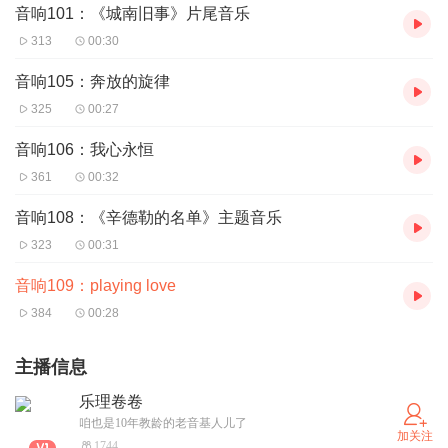
音响101：《城南旧事》片尾音乐
313
00:30
音响105：奔放的旋律
325
00:27
音响106：我心永恒
361
00:32
音响108：《辛德勒的名单》主题音乐
323
00:31
音响109：playing love
384
00:28
主播信息
乐理卷卷
咱也是10年教龄的老音基人儿了
加关注
1744