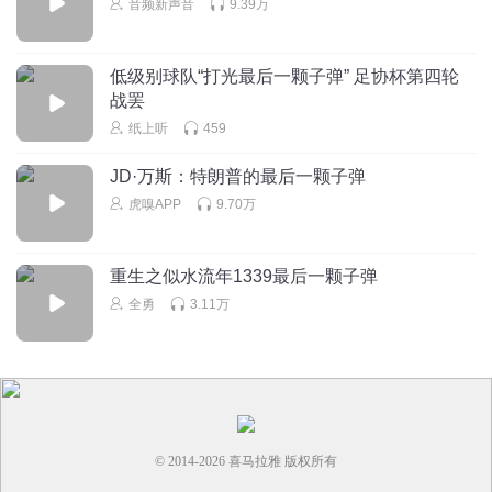
音频新声音
9.39万
蔡总加油
回复
2023-10-15
2
低级别球队“打光最后一颗子弹” 足协杯第四轮
Roger老师
战罢
脑卒中，俗称中风
纸上听
459
回复
2023-12-05
1
JD·万斯：特朗普的最后一颗子弹
虎嗅APP
9.70万
重生之似水流年1339最后一颗子弹
全勇
3.11万
© 2014-
2026
喜马拉雅 版权所有