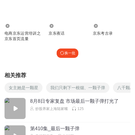
1531899wxav
蔡磊加油！加油
回复
2023-07-25
4
1133
1547
219
电商京东运营培训之
京东夜话
京东考古录
Roger老师
京东首页流量
悲壮！
换一批
回复
2023-12-05
3
1806726mnbf
相关推荐
蔡总一定会成功的
回复
2023-09-08
3
女主她是一颗星
我们只剩下一根烟、一颗子弹
八千颗星
豆子的影子
8月8日专家复盘 市场最后一颗子弹打光了
希望每天能多更一点
炒股养家上海陆家嘴
125
回复
2023-06-01
3
第410集_最后一颗子弹
听友187008119