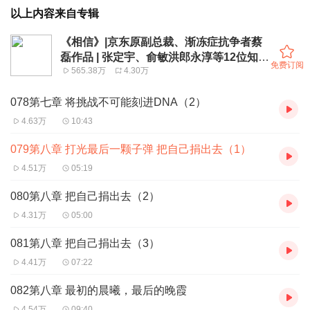
以上内容来自专辑
《相信》|京东原副总裁、渐冻症抗争者蔡
磊作品 | 张定宇、俞敏洪郎永淳等12位知名
免费订阅
565.38万
4.30万
社会公众人物和企业家作序推荐
078第七章 将挑战不可能刻进DNA（2）
4.63万
10:43
079第八章 打光最后一颗子弹 把自己捐出去（1）
4.51万
05:19
080第八章 把自己捐出去（2）
4.31万
05:00
081第八章 把自己捐出去（3）
4.41万
07:22
082第八章 最初的晨曦，最后的晚霞
4.54万
09:40