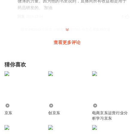
微薄的力量。因为他的书里说到，直播间所有收益都是用于
药品研发的。 加油
回复
2023-12-04
5
听友498464409
回复 @
听友208806963
:
你怎么每集都在说
查看更多评论
金豆子读书
蔡总这辈子很精彩！
猜你喜欢
回复
2023-11-04
4
清水玉润
了不起的蔡总为你
回复
2023-12-10
4
2.30万
6.21万
2015
大刚www
京东
创京东
电商京东运营行业分
蔡总，加油！自己也多保重！
析学习京东
回复
2024-02-03
4