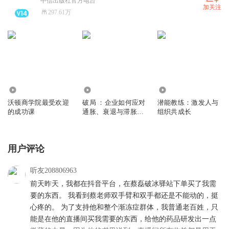
中信出版社官方电台
加关注
297.61万
6187
1888
2447
沃顿商学院最受欢迎
破局 ：企业如何应对
潜能教练：激发人与
的成功课
通胀、衰退与滞胀，
组织共成长
实现持续增长
用户评论
听友208806963
前天昨天，我都在抖音平台，在蔡磊破冰驿站下单买了我需
要的东西。 我看到蔡老师双手臂和双手都还是不能动的，挺
心疼的。 为了支持他和整个渐冻症群体，我普通老百姓，只
能是在他的直播间买我需要的东西，给他的药品研发出一点