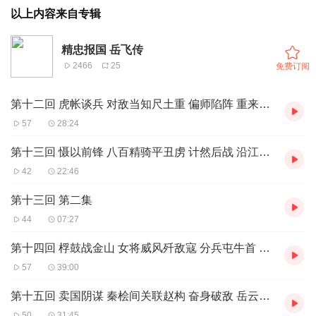
以上内容来自专辑
精忠报国 岳飞传
2466
25
免费订阅
第十二回 虎帐谈兵 对敌当知尺土重 偏师陷阵 重来还使一军惊
57
28:24
第十三回 慑以前锋 八百精骑平丑虏 计然后战 沿江灯火震兀木
42
22:46
第十三回 第二集
44
07:27
第十四回 桴鼓战金山 女将威风歼敌寇 分兵屯牛首 岳飞勇略定江淮
57
39:00
第十五回 卖国阴谋 秦桧间关联赵构 奋身破敌 岳云匹马斩京超
50
31:45