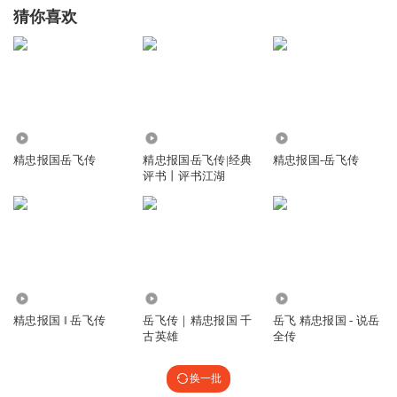
猜你喜欢
2353
3965
8316
精忠报国岳飞传
精忠报国岳飞传|经典
精忠报国-岳飞传
评书丨评书江湖
299.75万
8549
2615
精忠报国 ‖ 岳飞传
岳飞传｜精忠报国 千
岳飞 精忠报国 - 说岳
古英雄
全传
换一批