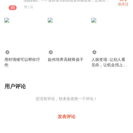
汤圆妈妈，一个爱好读书的阅读者和播读者…定期分享好的作品给各位听听友、希望给大家带来收获
加关注
130
664
873
206
用对情绪可以帮你疗
如何培养高财商孩子
人脉变现 :让别人看
伤
见你，让机会找上
你！
用户评论
还没有评论，快来发表第一个评论！
发表评论