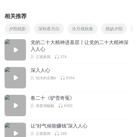
相关推荐
夕阳残影
深秋夜月白
冷月残秋集
残缺夕阳
党的二十大精神进基层丨让党的二十大精神深
入人心
正观新闻
374
深入人心
怕冷的企鹅e
9164
卷二十《驴雪奇冤》
亲爱滴毓毓
6450
让“好气候能赚钱”深入人心
正观新闻
199