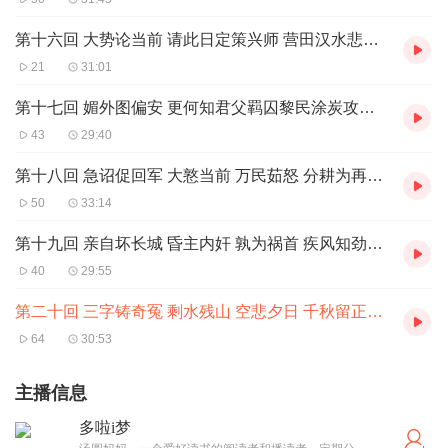
第十六回 大势论当前 请此日定策兴师 营田汉水悲歌言壮志 问何时长车雪耻 痛饮黄
21
31:01
第十七回 媚外图偏安 更何知君父羁囚黎民涂炭攻心除隐害 决不许河山破碎
43
29:40
第十八回 急诏促回军 大憝当前 万民茹怒 分耕为再举 轻骑断后 全师乃还
50
33:14
第十九回 亲自坏长城 昏主内奸 孰为祸首 疾风知劲草 皇天后土 实鉴此心
40
29:55
第二十回 三字铸奇冤 剩水残山 空悲夕日 千秋留正气英风亮节 深入人心 (完)
64
30:53
主播信息
多啦i梦