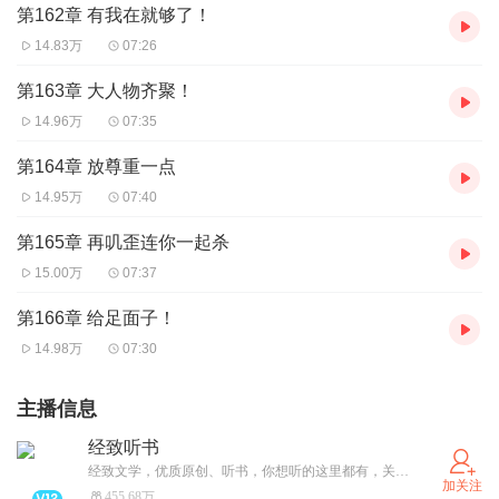
第162章 有我在就够了！
14.83万
07:26
第163章 大人物齐聚！
14.96万
07:35
第164章 放尊重一点
14.95万
07:40
第165章 再叽歪连你一起杀
15.00万
07:37
第166章 给足面子！
14.98万
07:30
主播信息
经致听书
经致文学，优质原创、听书，你想听的这里都有，关注经致听书账号，精彩一触即发！
加关注
455.68万