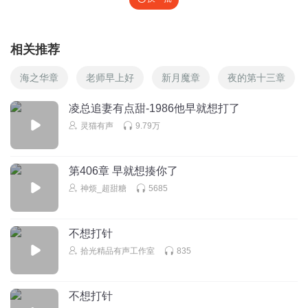
相关推荐
海之华章
老师早上好
新月魔章
夜的第十三章
凌总追妻有点甜-1986他早就想打了
灵猫有声
9.79万
第406章 早就想揍你了
神烦_超甜糖
5685
不想打针
拾光精品有声工作室
835
不想打针