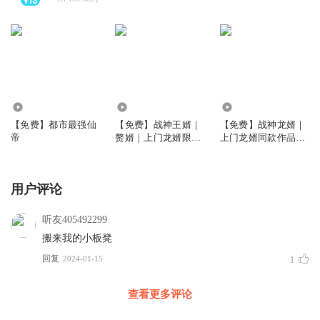
9.32万
59.39万
48.88万
【免费】都市最强仙
【免费】战神王婿｜
【免费】战神龙婿｜
帝
赘婿｜上门龙婿限免
上门龙婿同款作品多
多人剧
人剧
用户评论
听友405492299
搬来我的小板凳
回复
2024-01-15
1
查看更多评论