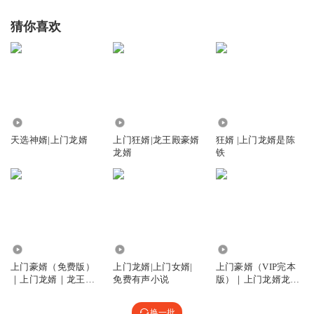
猜你喜欢
235.09万
1543.59万
5544.02万
天选神婿|上门龙婿
上门狂婿|龙王殿豪婿
狂婿 |上门龙婿是陈
龙婿
铁
1.19亿
176.59万
909.52万
上门豪婿（免费版）
上门龙婿|上门女婿|
上门豪婿（VIP完本
｜上门龙婿｜龙王令
免费有声小说
版）｜上门龙婿龙王
｜绝世战龙强龙
令｜绝世狂龙
换一批