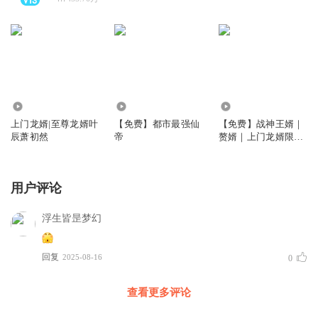
47.08亿
9.32万
59.44万
上门龙婿|至尊龙婿叶
【免费】都市最强仙
【免费】战神王婿｜
辰萧初然
帝
赘婿｜上门龙婿限免
多人剧
用户评论
浮生皆昰梦幻
回复
2025-08-16
0
查看更多评论