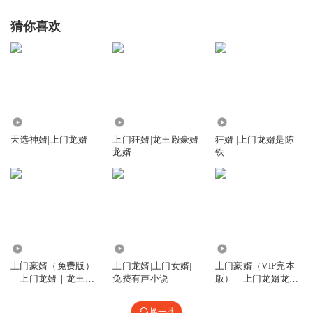
猜你喜欢
235.10万
1543.60万
5544.40万
天选神婿|上门龙婿
上门狂婿|龙王殿豪婿
狂婿 |上门龙婿是陈
龙婿
铁
1.19亿
176.60万
909.87万
上门豪婿（免费版）
上门龙婿|上门女婿|
上门豪婿（VIP完本
｜上门龙婿｜龙王令
免费有声小说
版）｜上门龙婿龙王
｜绝世战龙强龙
令｜绝世狂龙
换一批