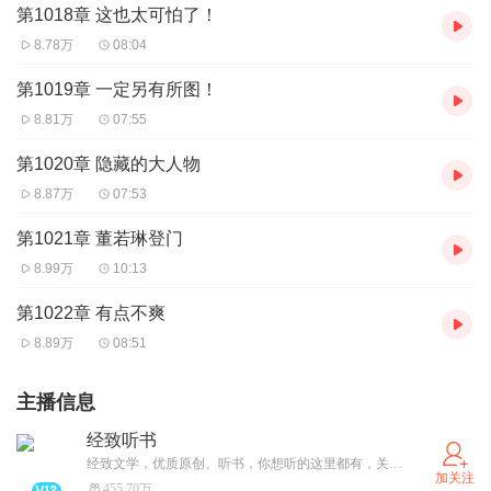
第1018章 这也太可怕了！
8.78万
08:04
第1019章 一定另有所图！
8.81万
07:55
第1020章 隐藏的大人物
8.87万
07:53
第1021章 董若琳登门
8.99万
10:13
第1022章 有点不爽
8.89万
08:51
主播信息
经致听书
经致文学，优质原创、听书，你想听的这里都有，关注经致听书账号，精彩一触即发！
加关注
455.70万