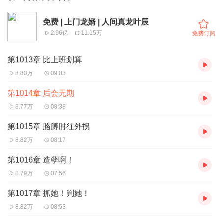
免费 | 上门龙婿 | 人间真龙叶辰
2.96亿
11.15万
免费订阅
第1013章 比上班划算
8.80万
09:03
第1014章 后会无期
8.77万
08:38
第1015章 胳膊肘往外拐
8.82万
08:17
第1016章 造孽啊！
8.79万
07:56
第1017章 抓她！判她！
8.82万
08:53