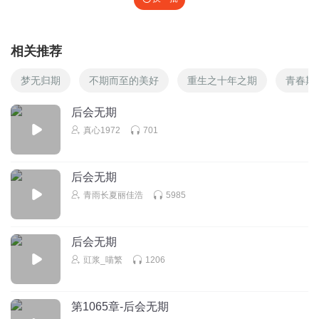
相关推荐
梦无归期
不期而至的美好
重生之十年之期
青春期
后会无期
真心1972
701
后会无期
青雨长夏丽佳浩
5985
后会无期
豇浆_喵繁
1206
第1065章-后会无期