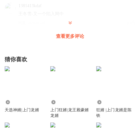
1381413kdaf
王冬雪-又一个陷入网中
回复
2026-01-28
0
查看更多评论
猜你喜欢
235.10万
1543.60万
5544.23万
天选神婿|上门龙婿
上门狂婿|龙王殿豪婿
狂婿 |上门龙婿是陈
龙婿
铁