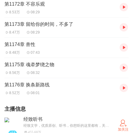
第1172章 不容乐观
8.53万
08:29
第1173章 留给你的时间，不多了
8.47万
08:29
第1174章 兽性
8.48万
07:43
第1175章 魂牵梦绕之物
8.56万
08:32
第1176章 换条新路线
8.52万
08:01
主播信息
经致听书
经致文学，优质原创、听书，你想听的这里都有，关注经致听书账号，精彩一触即发！
加关注
455.69万