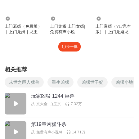
1.19亿
176.59万
909.72万
上门豪婿（免费版）
上门龙婿|上门女婿|
上门豪婿（VIP完本
｜上门龙婿｜龙王令
免费有声小说
版）｜上门龙婿龙王
｜绝世战龙强龙
令｜绝世狂龙
换一批
相关推荐
末世之巨人猛兽
重生凶猛
凶猛世子妃
凶猛小地主
玩家凶猛 1244 巨兽
京大金_白玉京
7.32万
第19章凶猛斗杀
免费有声小说AI
14.71万