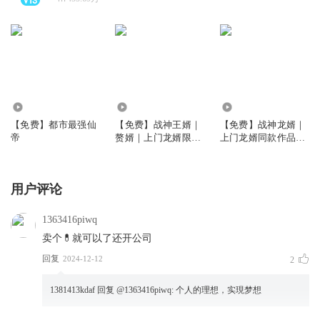
9.32万
59.43万
48.93万
【免费】都市最强仙
【免费】战神王婿｜
【免费】战神龙婿｜
帝
赘婿｜上门龙婿限免
上门龙婿同款作品多
多人剧
人剧
用户评论
1363416piwq
卖个💊就可以了还开公司
回复
2024-12-12
2
1381413kdaf
回复 @
1363416piwq
:
个人的理想，实現梦想